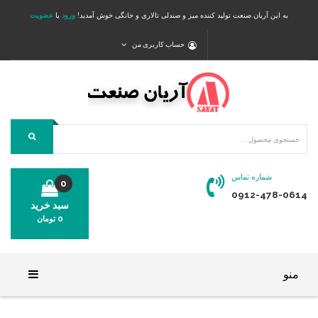
به این آریان صنعت تولید کننده میز و صندلی تالاری و خانگی خوش آمدید!
ورود
یا
عضویت
حساب کاربری من
شماره تماس
0
0912-478-0614
سبد خرید
0
تومان
محصولی در سبد خرید شما وجود ندارد.
منو
خانه