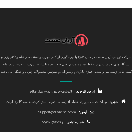
شرکت تولیدی آریان صنعت در سال 1376 با بهره گیری از کادر مجرب و استفاده از علم و تکنولوژی و
دستگاه های به روز شروع به فعالیت نموده و در حال حاضر جزو با سابقه ترین و با تجربه ترین تولید
کننده ها در زمینه میز و صندلی فلزی تالاری و رستورانی و همچنین محصولات چوبی و خانگی می باشد.
آدرس کارخانه:
پاکدشت-خاتون آباد-خ نمک صالح
آدرس:
تهران-خیابان پیروزی-خیابان افراسیابی جنوبی-نبش کوچه بخشی-گالری آریان
ایمیل:
Support@arianchair.com
شماره تماس:
0912-4780614