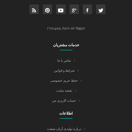
[mc4wp_form id="6990"]
خدمات مشتریان
تماس با ما
شرایط و قوانین
حفظ حریم خصوصی
نقشه سایت
حساب کاربری من
اطلاعات
درباره تولیدی آریان صنعت