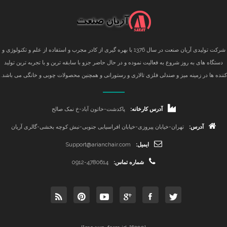
شرکت تولیدی آریان صنعت در سال 1376 با بهره گیری از کادر مجرب و استفاده از علم و تکنولوژی و
دستگاه های به روز شروع به فعالیت نموده و در حال حاضر جزو با سابقه ترین و با تجربه ترین تولید
کننده ها در زمینه میز و صندلی فلزی تالاری و رستورانی و همچنین محصولات چوبی و خانگی می باشد.
آدرس کارخانه:
پاکدشت-خاتون آباد-خ نمک صالح
آدرس:
تهران-خیابان پیروزی-خیابان افراسیابی جنوبی-نبش کوچه بخشی-گالری آریان
ایمیل:
Support@arianchair.com
شماره تماس:
0912-4780614