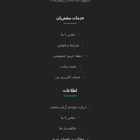
[mc4wp_form id="6990"]
خدمات مشتریان
تماس با ما
شرایط و قوانین
حفظ حریم خصوصی
نقشه سایت
حساب کاربری من
اطلاعات
درباره تولیدی آریان صنعت
تماس با ما
علاقمندی ها
مقالات و راهنمای خرید