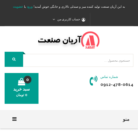
به این آریان صنعت تولید کننده میز و صندلی تالاری و خانگی خوش آمدید!
ورود
یا
عضویت
حساب کاربری من
شماره تماس
0
0912-478-0614
سبد خرید
0
تومان
محصولی در سبد خرید شما وجود ندارد.
منو
خانه