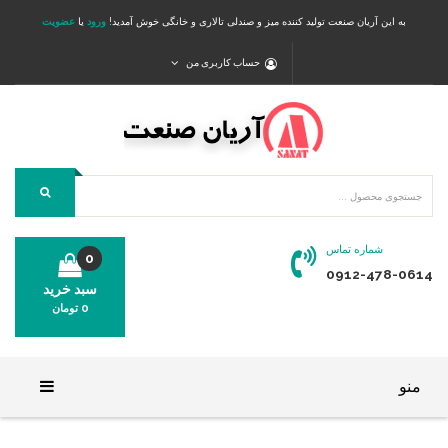
به این آریان صنعت تولید کننده میز و صندلی تالاری و خانگی خوش آمدید!
ورود
یا
عضویت
حساب کاربری من
شماره تماس
0
0912-478-0614
سبد خرید
0
تومان
محصولی در سبد خرید شما وجود ندارد.
منو
خانه