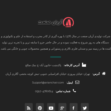
شرکت تولیدی آریان صنعت در سال 1376 با بهره گیری از کادر مجرب و استفاده از علم و تکنولوژی و
دستگاه های به روز شروع به فعالیت نموده و در حال حاضر جزو با سابقه ترین و با تجربه ترین تولید
کننده ها در زمینه میز و صندلی فلزی تالاری و رستورانی و همچنین محصولات چوبی و خانگی می باشد.
آدرس کارخانه:
پاکدشت-خاتون آباد-خ نمک صالح
آدرس:
تهران-خیابان پیروزی-خیابان افراسیابی جنوبی-نبش کوچه بخشی-گالری آریان
ایمیل:
Support@arianchair.com
شماره تماس:
0912-4780614