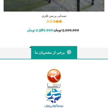
صندلی پرنس فلزی
نمره
2.34
افزودن به سبد خرید
3,200,000
تومان
2,980,000
تومان
از 5
برخی از مشتریان ما