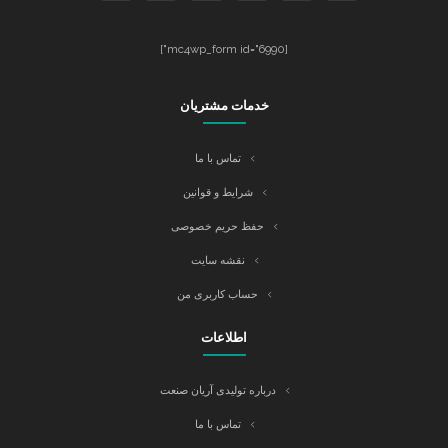
[mc4wp_form id="6990"]
خدمات مشتریان
تماس با ما
شرایط و قوانین
حفظ حریم خصوصی
نقشه سایت
حساب کاربری من
اطلاعات
درباره تولیدی آریان صنعت
تماس با ما