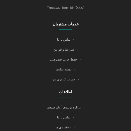
[mc4wp_form id="6990"]
خدمات مشتریان
تماس با ما
شرایط و قوانین
حفظ حریم خصوصی
نقشه سایت
حساب کاربری من
اطلاعات
درباره تولیدی آریان صنعت
تماس با ما
علاقمندی ها