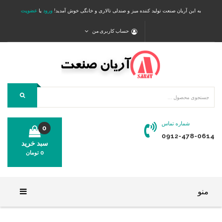
به این آریان صنعت تولید کننده میز و صندلی تالاری و خانگی خوش آمدید!
ورود
یا
عضویت
حساب کاربری من
شماره تماس
0
0912-478-0614
سبد خرید
0
تومان
محصولی در سبد خرید شما وجود ندارد.
منو
خانه