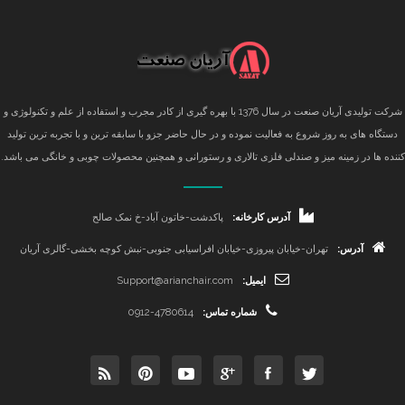
شرکت تولیدی آریان صنعت در سال 1376 با بهره گیری از کادر مجرب و استفاده از علم و تکنولوژی و
دستگاه های به روز شروع به فعالیت نموده و در حال حاضر جزو با سابقه ترین و با تجربه ترین تولید
کننده ها در زمینه میز و صندلی فلزی تالاری و رستورانی و همچنین محصولات چوبی و خانگی می باشد.
آدرس کارخانه:
پاکدشت-خاتون آباد-خ نمک صالح
آدرس:
تهران-خیابان پیروزی-خیابان افراسیابی جنوبی-نبش کوچه بخشی-گالری آریان
ایمیل:
Support@arianchair.com
شماره تماس:
0912-4780614