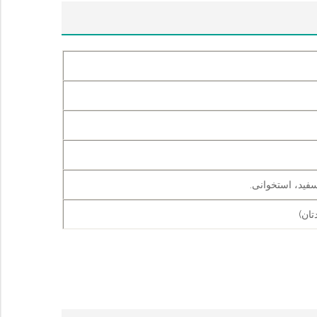
فید، استخوانی.
تان)