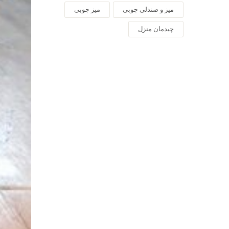
میز و صندلی چوبی
میز چوبی
چیدمان منزل