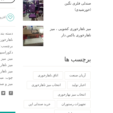
صندلی فلزی نگین
مونا
(خورشیدی)
عدد
افزود
میز ناهارخوری کشویی ، میز
دسته بند
ناهارخوری باکس دار
ناهارخور
برچسب:
دکوراسیو
برچسب ها
میز
,
میز 
میز ناهار
میز ناها
آریان صنعت
اتاق ناهارخوری
چوب
,
میز
میز و صن
اخبار تولید
انتخاب میز ناهارخوری
انتخاب میز نهارخوری
تجهیزات رستوران
خرید صندلی اپن