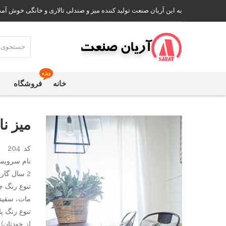
به این آریان صنعت تولید کننده میز و صندلی تالاری و خانگی خوش آمد
ویژه
خانه
فروشگاه
میز ن
کد: 204
نام سرویس
2 سال گارانتی
تنوع رنگ چ
مات، سفید،
تنوع رنگ پا
از خودتان)