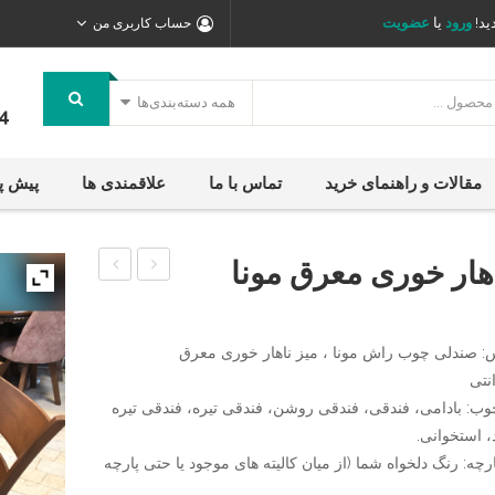
ید!
ورود
یا
عضویت
حساب کاربری من
همه دسته‌بندی‌ها
4
مقالات و راهنمای خرید
تماس با ما
علاقمندی ها
پیش پ
اهار خوری معرق مونا
ناهار
ناهار
خوری
خوری
: صندلی چوب راش مونا ، میز ناهار خوری معرق
لاکچری
چوب
مونا
راش
وب: بادامی، فندقی، فندقی روشن، فندقی تیره، فندقی تیره
 استخوانی.
رچه: رنگ دلخواه شما (از میان کالیته های موجود یا حتی پارچه