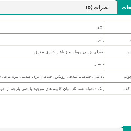
حات
نظرات (0)
204
راش
س
صندلی چوبی مونا ، میز ناهار خوری معرق
2 سال
چوب
بادامی، فندقی، فندقی روشن، فندقی تیره، فندقی تیره مات، س
 کف
رنگ دلخواه شما (از میان کالیته های موجود یا حتی پارچه از خود