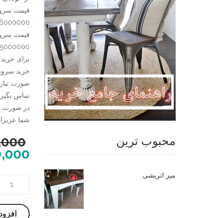
6000000)
75000000)
تماس بگیری
در صورت نی
شما عزیزان تلفن 09124780614 در خدم
محبوب ترین
,000
0,000
میز اتریشی
میز
ناهار
خوری
افزود
معرق