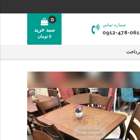
0
شماره تماس
سبد خرید
0912-478-061
0
تومان
رداخت