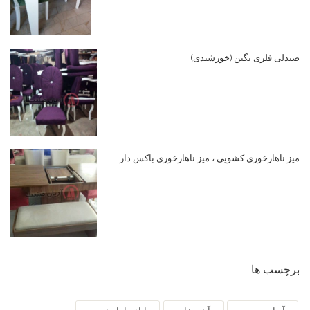
صندلی فلزی نگین (خورشیدی)
میز ناهارخوری کشویی ، میز ناهارخوری باکس دار
برچسب ها