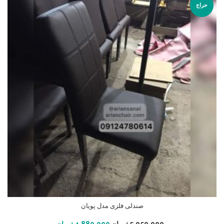
حراج
صندلی فلزی مدل پویان
افزودن به سبد خرید
5,050,000
تومان
4,880,000
تومان