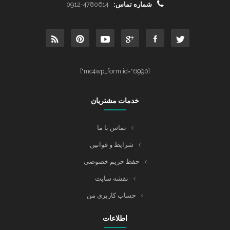
شماره تماس:
0912-4780614
[mc4wp_form id="6990"]
خدمات مشتریان
تماس با ما
شرایط و قوانین
حفظ حریم خصوصی
نقشه سایت
حساب کاربری من
اطلاعات