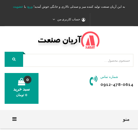
به این آریان صنعت تولید کننده میز و صندلی تالاری و خانگی خوش آمدید!
ورود
یا
عضویت
حساب کاربری من
شماره تماس
0
0912-478-0614
سبد خرید
0
تومان
محصولی در سبد خرید شما وجود ندارد.
منو
خانه