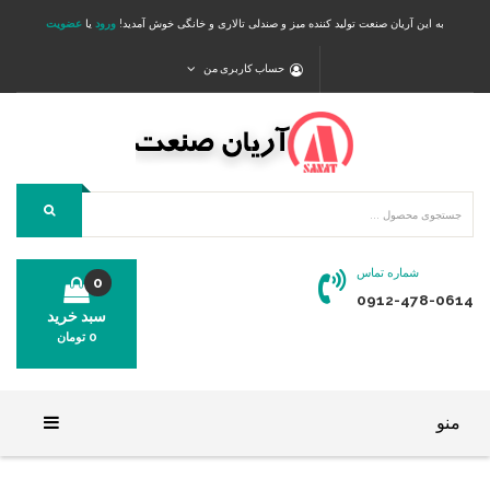
به این آریان صنعت تولید کننده میز و صندلی تالاری و خانگی خوش آمدید!
ورود
یا
عضویت
حساب کاربری من
شماره تماس
0
0912-478-0614
سبد خرید
0
تومان
محصولی در سبد خرید شما وجود ندارد.
منو
خانه