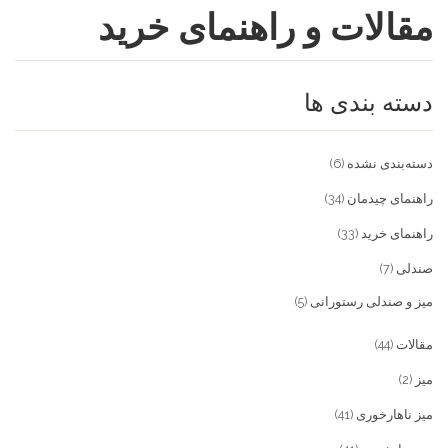
مقالات و راهنمای خرید
فروشگاه
مقالات و راهنمای خرید
تجهیزات تالار و رستوران
دسته بندی ها
تماس با ما
میز و صندلی خانگی
علاقمندی ها
محصولات چوبی و فلزی
درباره تولیدی آریان صنعت
دسته‌بندی نشده
(6)
پیش پرداخت
خدمات
راهنمای چیدمان
(34)
راهنمای خرید
(33)
تماس با ما
صندلی
(7)
سوالات متداول
میز و صندلی رستورانی
(5)
مقالات
(44)
میز
(2)
میز ناهارخوری
(41)