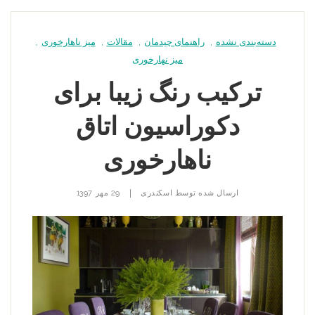
دسته‌بندی نشده
,
راهنمای چیدمان
,
مقالات
,
میز ناهارخوری
,
میز نهارخوری
ترکیب رنگ زیبا برای
دکوراسیون اتاق
ناهارخوری
|
ارسال شده توسط
اسکندری
29 مهر 1397