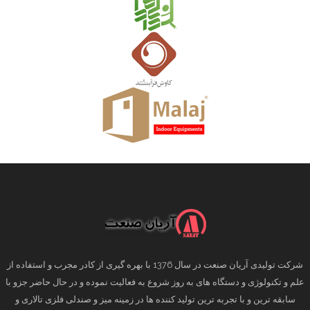
شرکت تولیدی آریان صنعت در سال 1376 با بهره گیری از کادر مجرب و استفاده از
علم و تکنولوژی و دستگاه های به روز شروع به فعالیت نموده و در حال حاضر جزو با
سابقه ترین و با تجربه ترین تولید کننده ها در زمینه میز و صندلی فلزی تالاری و