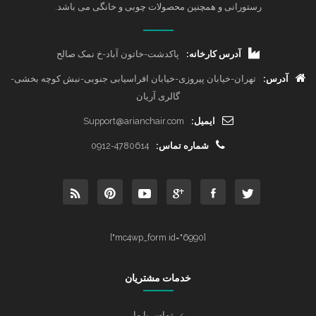
رستورانی و همچنین محصولات چوبی و خانگی می باشد.
آدرس کارخانه:
پاکدشت-خاتون آباد-خ نمک صالح
آدرس:
تهران-خیابان پیروزی-خیابان افراسیابی جنوبی-نبش کوچه بخشی-
گالری آریان
ایمیل:
Support@arianchair.com
شماره تماس:
0912-4780614
[mc4wp_form id="6990"]
خدمات مشتریان
تماس با ما