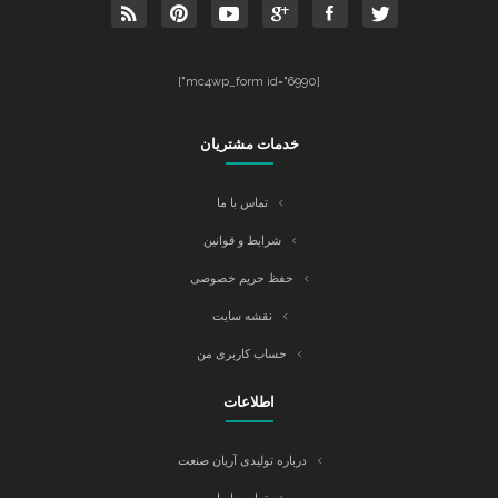
[mc4wp_form id="6990"]
خدمات مشتریان
تماس با ما
شرایط و قوانین
حفظ حریم خصوصی
نقشه سایت
حساب کاربری من
اطلاعات
درباره تولیدی آریان صنعت