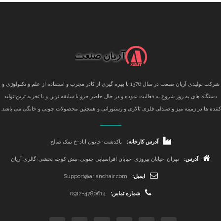
شرکت تولیدی آریان صنعت در سال 1376 با بهره گیری از کادر مجرب و استفاده از علم و تکنولوژی و
دستگاه های به روز شروع به فعالیت نموده و در حال حاضر جزو با سابقه ترین و با تجربه ترین تولید
کننده ها در زمینه میز و صندلی فلزی تالاری و رستورانی و همچنین محصولات چوبی و خانگی می باشد.
آدرس کارخانه:
پاکدشت-خاتون آباد-خ نمک صالح
آدرس:
تهران-خیابان پیروزی-خیابان افراسیابی جنوبی-نبش کوچه بخشی-گالری آریان
ایمیل:
Support@arianchair.com
شماره تماس:
0912-4780614