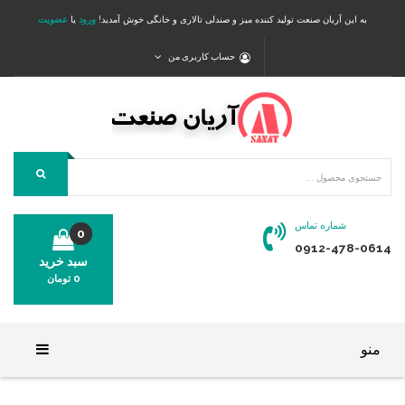
به این آریان صنعت تولید کننده میز و صندلی تالاری و خانگی خوش آمدید!
ورود
یا
عضویت
حساب کاربری من
شماره تماس
0
0912-478-0614
سبد خرید
0
تومان
محصولی در سبد خرید شما وجود ندارد.
منو
خانه