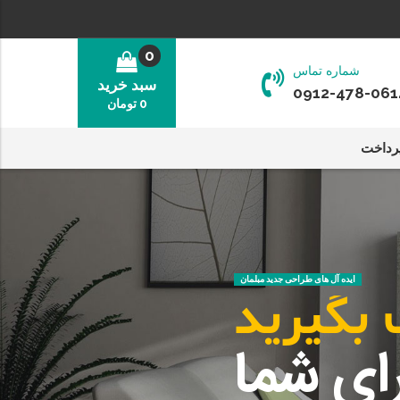
0
شماره تماس
سبد خرید
0912-478-061
0
تومان
رداخت
ایده آل های طراحی جدید مبلمان
ای شما