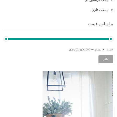
نیمکت فلزی
براساس قیمت
قيمت:
0 تومان
—
79,900,000 تومان
صافی