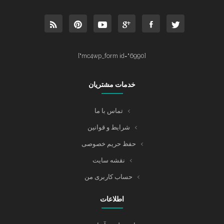
[mc4wp_form id="6990"]
خدمات مشتریان
تماس با ما
شرایط و قوانین
حفظ حریم خصوصی
نقشه سایت
حساب کاربری من
اطلاعات