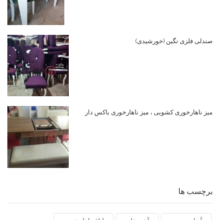
صندلی فلزی نگین (خورشیدی)
میز ناهارخوری کشویی ، میز ناهارخوری باکس دار
برچسب ها