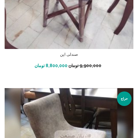
صندلی اپن
افزودن به سبد خرید
9,900,000
تومان
8,800,000
تومان
حراج