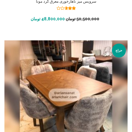
سرویس میز ناهارخوری معرق گرد مونا
نمره
2.55
افزودن به سبد خرید
50,500,000
تومان
48,800,000
تومان
از 5
حراج