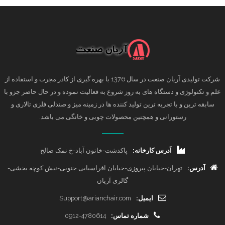
شرکت تولیدی آریان صنعت در سال 1376 با بهره گیری از کادر مجرب و استفاده از
علم و تکنولوژی و دستگاه های به روز شروع به فعالیت نموده و در حال حاضر جزو با
سابقه ترین و با تجربه ترین تولید کننده ها در زمینه میز و صندلی فلزی تالاری و
رستورانی و همچنین محصولات چوبی و خانگی می باشد.
آدرس کارخانه:
پاکدشت-خاتون آباد-خ نمک صالح
آدرس:
تهران-خیابان پیروزی-خیابان افراسیابی جنوبی-نبش کوچه بخشی-
گالری آریان
ایمیل:
Support@arianchair.com
شماره تماس:
0912-4780614