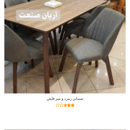
صندلي زمرد و ميز فلش
اطلاعات بیشتر
نمره
2.57
از 5