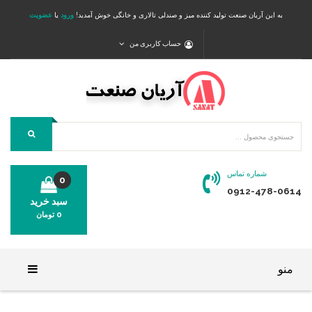
به این آریان صنعت تولید کننده میز و صندلی تالاری و خانگی خوش آمدید!
ورود
یا
عضویت
حساب کاربری من
شماره تماس
0
0912-478-0614
سبد خرید
0
تومان
محصولی در سبد خرید شما وجود ندارد.
منو
خانه