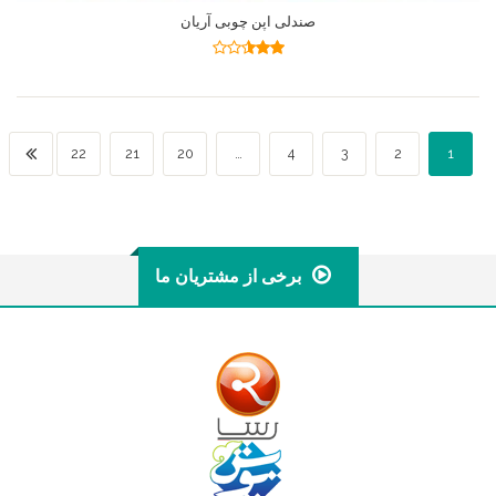
صندلی اپن چوبی آریان
اطلاعات بیشتر
نمره
2.49
از 5
22
21
20
…
4
3
2
1
برخی از مشتریان ما