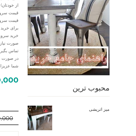
از خودتان)
قیمت سرویس 4 نفره با تخفیف: 0
قیمت سرویس 6 نفره با تخفیف: 0
تماس بگیری
در صورت نی
شما عزیزان تلفن 09124780614 در خدم
0,000
محبوب ترین
میز اتریشی
0,000
صندلی