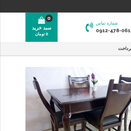
0
شماره تماس
سبد خرید
0912-478-061
0
تومان
رداخت