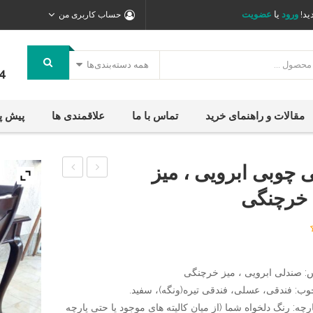
ید!
ورود
یا
عضویت
حساب کاربری من
همه دسته‌بندی‌ها
4
مقالات و راهنمای خرید
تماس با ما
علاقمندی ها
پیش پ
 چوبی ابرویی ، میز
چوبی
چوبی
خرچنگی
خشتی
درنا
،
،
میز
میز
ناهارخوری
ناهارخوری
: صندلی ابرویی ، میز خرچنگی
چوبی
چوبی
وب: فندقی، عسلی، فندقی تیره(ونگه)، سفید.
خرچنگی
درنا
رچه: رنگ دلخواه شما (از میان کالیته های موجود یا حتی پارچه