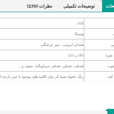
حات
توضیحات تکمیلی
نظرات (270)
209
توسکا
س
صندلی ابرویی ، میز خرچنگی
80 در 120
چوب
فندقی، عسلی، فندقی تیره(ونگه)، سفید. و …
 کف
رنگ دلخواه شما (از میان کالیته های موجود یا حتی پارچه ا