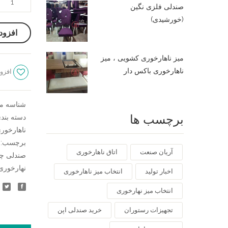
صندلی فلزی نگین
چوبی
(خورشیدی)
ابرویی
افزود
،
میز
میز ناهارخوری کشویی ، میز
چوبی
ناهارخوری باکس دار
افزود
خرچنگی
عدد
شناسه م
برچسب ها
دسته بند
ناهارخور
برچسب:
آریان صنعت
اتاق ناهارخوری
صندلی چ
نهارخوری
اخبار تولید
انتخاب میز ناهارخوری
انتخاب میز نهارخوری
تجهیزات رستوران
خرید صندلی اپن