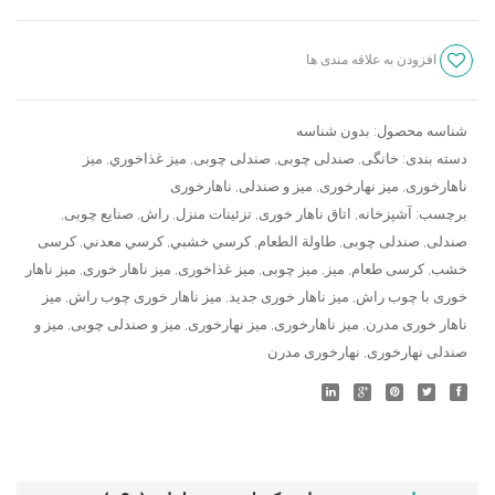
میز
ناهارخوری
افزودن به علاقه مندی ها
چوبی
سنجش
ارکیده
دو
شناسه محصول:
بدون شناسه
طبقه
دسته بندی:
خانگی
,
صندلی چوبی
,
صندلی چوبی
,
ميز غذاخوري
,
میز
و
ناهارخوری
,
میز نهارخوری
,
میز و صندلی
,
ناهارخوری
شیشه
برچسب:
آشپزخانه
,
اتاق ناهار خوری
,
تزئینات منزل
,
راش
,
صنایع چوبی
,
عدد
صندلی
,
صندلی چوبی
,
طاولة الطعام
,
كرسي خشبي
,
كرسي معدني
,
کرسی
خشب
,
کرسی طعام
,
میز
,
میز چوبی
,
میز غذاخوری
,
میز ناهار خوری
,
میز ناهار
خوری با چوب راش
,
میز ناهار خوری جدید
,
میز ناهار خوری چوب راش
,
میز
ناهار خوری مدرن
,
میز ناهارخوری
,
میز نهارخوری
,
میز و صندلی چوبی
,
میز و
صندلی نهارخوری
,
نهارخوری مدرن