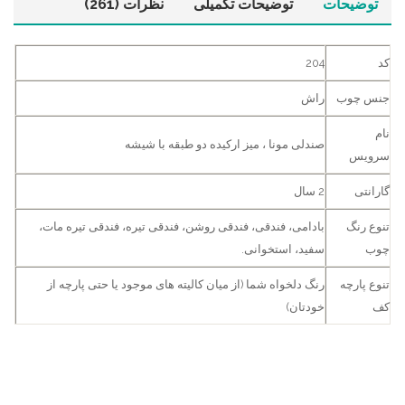
توضیحات
توضیحات تکمیلی
نظرات (261)
کد
204
جنس چوب
راش
نام
صندلی مونا ، میز ارکیده دو طبقه با شیشه
سرویس
گارانتی
2 سال
تنوع رنگ
بادامی، فندقی، فندقی روشن، فندقی تیره، فندقی تیره مات،
چوب
سفید، استخوانی.
تنوع پارچه
رنگ دلخواه شما (از میان کالیته های موجود یا حتی پارچه از
کف
خودتان)