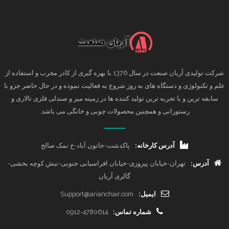
شرکت تولیدی آریان صنعت در سال 1376 با بهره گیری از کادر مجرب و استفاده از
علم و تکنولوژی و دستگاه های به روز شروع به فعالیت نموده و در حال حاضر جزو با
سابقه ترین و با تجربه ترین تولید کننده ها در زمینه میز و صندلی فلزی تالاری و
رستورانی و همچنین محصولات چوبی و خانگی می باشد.
آدرس کارخانه:
پاکدشت-خاتون آباد-خ نمک صالح
آدرس:
تهران-خیابان پیروزی-خیابان افراسیابی جنوبی-نبش کوچه بخشی-
گالری آریان
ایمیل:
Support@arianchair.com
شماره تماس:
0912-4780614