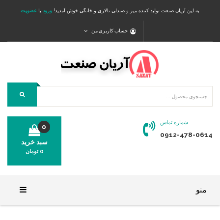
به این آریان صنعت تولید کننده میز و صندلی تالاری و خانگی خوش آمدید!
ورود
یا
عضویت
حساب کاربری من
شماره تماس
0
0912-478-0614
سبد خرید
0
تومان
محصولی در سبد خرید شما وجود ندارد.
منو
خانه