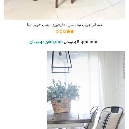
صندلی چوبی تینا ، میز ناهارخوری بیضی چوبی تینا
نمره
2.00
افزودن به سبد خرید
46,400,000
تومان
44,900,000
تومان
از 5