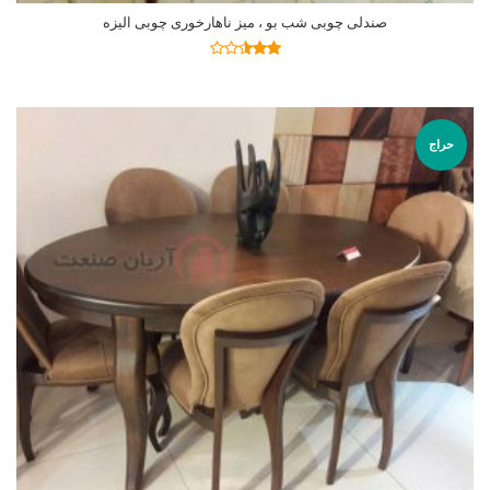
صندلی چوبی شب بو ، میز ناهارخوری چوبی الیزه
اطلاعات بیشتر
نمره
2.47
از 5
حراج