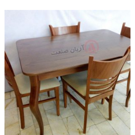
2.48
از 5