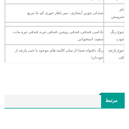
نام
صندلی چوبي آبشاری ، ميز ناهار خوری کم جا مربع
سرویس
تنوع رنگ
بادامی، فندقی، فندقی روشن، فندقی تیره، فندقی تیره مات،
چوب
سفید، استخوانی.
تنوع پارچه
رنگ دلخواه شما (از میان کالیته های موجود یا حتی پارچه از
کف
خودتان)
مرتبط