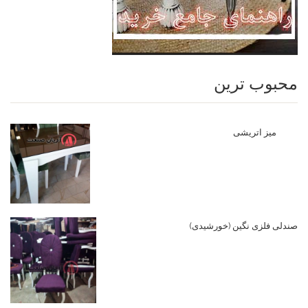
محبوب ترین
میز اتریشی
صندلی فلزی نگین (خورشیدی)