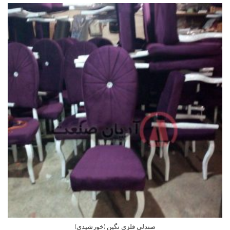
صندلی فلزی نگین (خورشیدی)