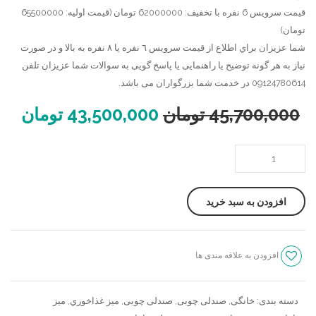
قیمت سرویس 6 نفره با تخفیف: 62000000 تومان (قیمت اولیه: 65500000
تومان)
شما عزيزان براي اطلاع از قيمت سرويس ٦ نفره يا ٨ نفره به بالا و در صورت
نیاز به هر گونه توضیح یا راهنمایی یا پاسخ گویی به سوالات شما عزیزان تلفن
09124780614 در خدمت شما بزرگواران می باشد.
45,700,000
تومان
43,500,000
تومان
میز
ناهار
خوری
افزودن به سبد خرید
مربع
عدد
افزودن به علاقه مندی ها
سنجش
دسته بندی:
خانگی
,
صندلی چوبی
,
صندلی چوبی
,
ميز غذاخوري
,
میز