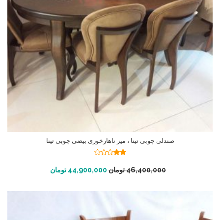
صندلی چوبی تینا ، میز ناهارخوری بیضی چوبی تینا
نمره
2.00
افزودن به سبد خرید
46,400,000
تومان
44,900,000
تومان
از 5