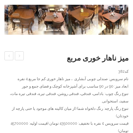
میز ناهار خوری مربع
ناهار
ناهار
کد382
خوری
خوری
نام سرویس: صندلی چوبی آبشاری ، ميز ناهار خوری کم جا مربع 4 نفره
چوبی
لهستان
ابعاد میز: 90 در 90 مناسب برای آشپزخانه کوچک و فضای جمع و جور
تنوع رنگ چوب: بادامی، فندقی، فندقی روشن، فندقی تیره، فندقی تیره مات،
سفید، استخوانی.
تنوع رنگ پارچه: رنگ دلخواه شما (از میان کالیته های موجود یا حتی پارچه از
خودتان)
قیمت سرویس ٤ نفره با تخفیف: 43500000 تومان (قیمت اولیه: 45700000
تومان)