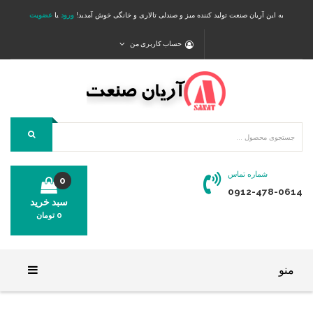
به این آریان صنعت تولید کننده میز و صندلی تالاری و خانگی خوش آمدید!
ورود
یا
عضویت
حساب کاربری من
شماره تماس
0
0912-478-0614
سبد خرید
0
تومان
محصولی در سبد خرید شما وجود ندارد.
منو
خانه