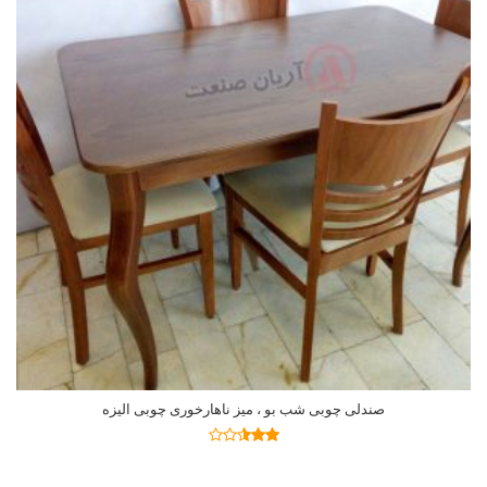
صندلی چوبی شب بو ، میز ناهارخوری چوبی الیزه
اطلاعات بیشتر
نمره
2.47
از 5