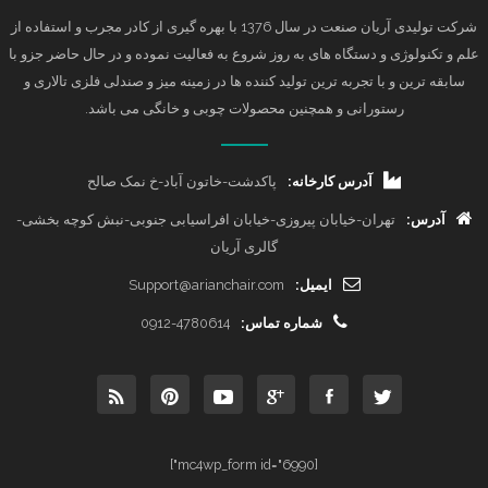
شرکت تولیدی آریان صنعت در سال 1376 با بهره گیری از کادر مجرب و استفاده از
علم و تکنولوژی و دستگاه های به روز شروع به فعالیت نموده و در حال حاضر جزو با
سابقه ترین و با تجربه ترین تولید کننده ها در زمینه میز و صندلی فلزی تالاری و
رستورانی و همچنین محصولات چوبی و خانگی می باشد.
آدرس کارخانه:
پاکدشت-خاتون آباد-خ نمک صالح
آدرس:
تهران-خیابان پیروزی-خیابان افراسیابی جنوبی-نبش کوچه بخشی-
گالری آریان
ایمیل:
Support@arianchair.com
شماره تماس:
0912-4780614
[mc4wp_form id="6990"]