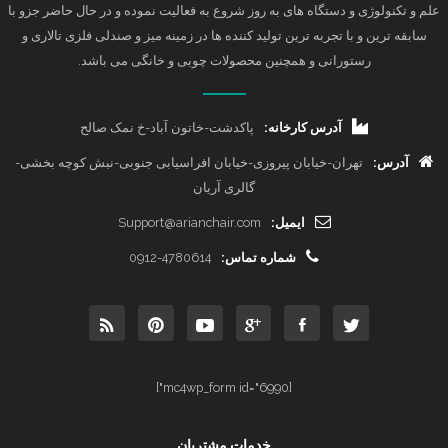
علم و تکنولوژی و دستگاه های به روز شروع به فعالیت نموده و در حال حاضر جزو با
سابقه ترین و با تجربه ترین تولید کننده ها در زمینه میز و صندلی فلزی تالاری و
رستورانی و همچنین محصولات چوبی و خانگی می باشد.
آدرس کارخانه:
پاکدشت-خاتون آباد-خ نمک صالح
آدرس:
تهران-خیابان پیروزی-خیابان افراسیابی جنوبی-نبش کوچه بخشی-
گالری آریان
ایمیل:
Support@arianchair.com
شماره تماس:
0912-4780614
[mc4wp_form id="6990"]
خدمات مشتریان