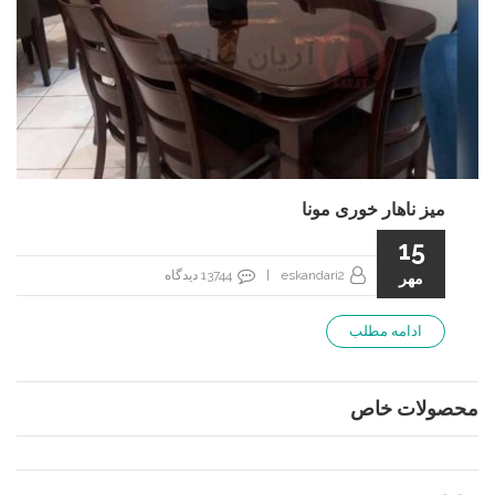
میز ناهار خوری مونا
15
eskandari2
|
13744
دیدگاه
مهر
ادامه مطلب
محصولات خاص