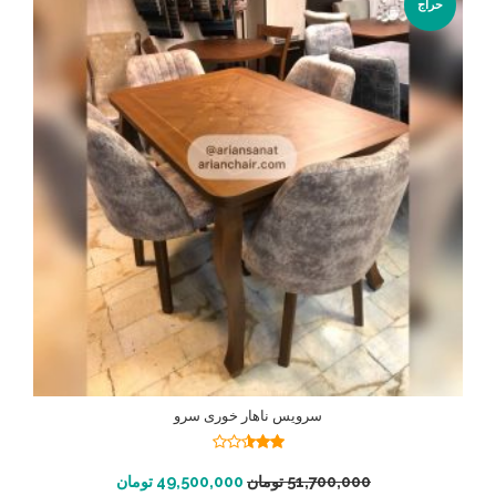
حراج
سرویس ناهار خوری سرو
نمره
2.49
افزودن به سبد خرید
51,700,000
تومان
49,500,000
تومان
از 5