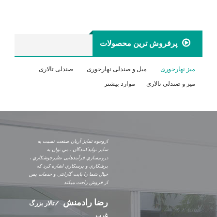
پرفروش ترین محصولات
میز نهارخوری
مبل و صندلی نهارخوری
صندلی تالاری
میز و صندلی تالاری
موارد بیشتر
ازوجوه تمایز آریان صنعت نسبت به
ساير توليدکنندگان ، مي توان به
درونيسازي فرآيندهايی نظيرجوشکاري ،
برشکاري و پرسکاري اشاره کرد که
خیال شما را بابت گارانتی و خدمات پس
از فروش راحت میکند
رضا رادمنش
تالار بزرگ
غرب