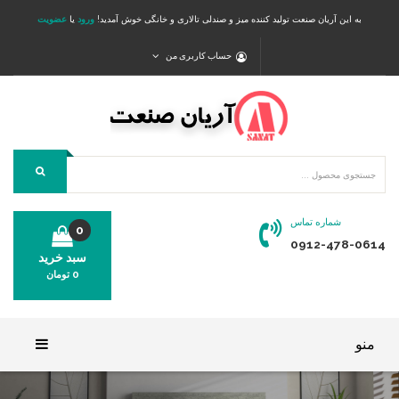
به این آریان صنعت تولید کننده میز و صندلی تالاری و خانگی خوش آمدید!
ورود
یا
عضویت
حساب کاربری من
شماره تماس
0
0912-478-0614
سبد خرید
0
تومان
محصولی در سبد خرید شما وجود ندارد.
منو
خانه