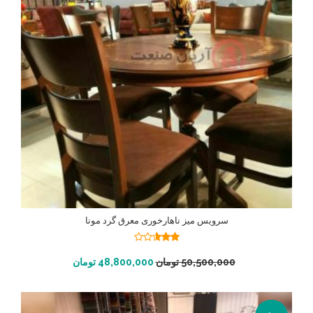
سرویس میز ناهارخوری معرق گرد مونا
نمره
2.55
افزودن به سبد خرید
50,500,000
تومان
48,800,000
تومان
از 5