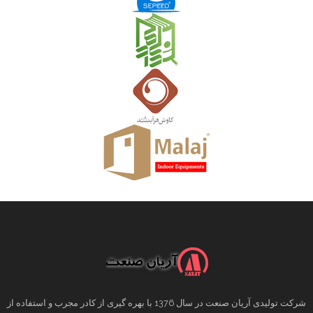
شرکت تولیدی آریان صنعت در سال 1376 با بهره گیری از کادر مجرب و استفاده از