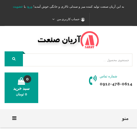
به این آریان صنعت تولید کننده میز و صندلی تالاری و خانگی خوش آمدید!
ورود
یا
عضویت
حساب کاربری من
شماره تماس
0
0912-478-0614
سبد خرید
0
تومان
محصولی در سبد خرید شما وجود ندارد.
منو
خانه