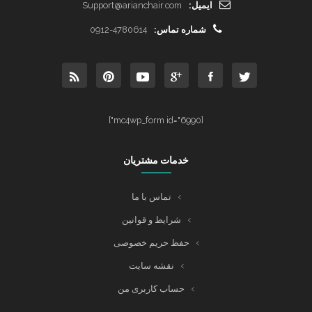
ایمیل:
Support@arianchair.com
شماره تماس:
0912-4780614
[mc4wp_form id="6990"]
خدمات مشتریان
تماس با ما
شرایط و قوانین
حفظ حریم خصوصی
نقشه سایت
حساب کاربری من