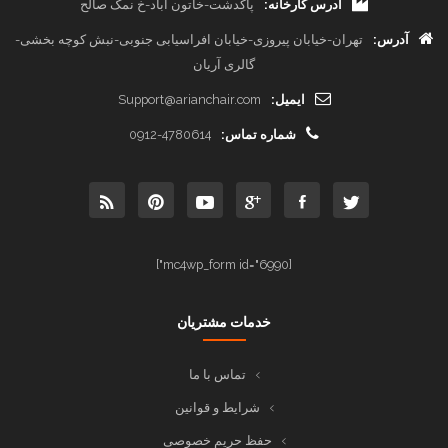
آدرس کارخانه:
پاکدشت-خاتون آباد-خ نمک صالح
آدرس:
تهران-خیابان پیروزی-خیابان افراسیابی جنوبی-نبش کوچه بخشی-
گالری آریان
ایمیل:
Support@arianchair.com
شماره تماس:
0912-4780614
[mc4wp_form id="6990"]
خدمات مشتریان
تماس با ما
شرایط و قوانین
حفظ حریم خصوصی