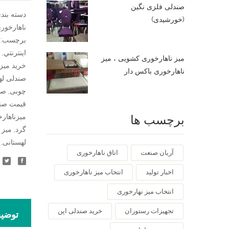
صندلی فلزی نگین
لهستانی
دسته بند
(خورشیدی)
عدد
ناهارخور
برچسب:
اينترنتي
,
میز ناهارخوری کشویی ، میز
خرید میز
ناهارخوری باکس دار
صندلی له
چوبی
,
صن
قیمت صن
برچسب ها
ميزناهار
گرد
,
میز 
لهستانی
,
آریان صنعت
اتاق ناهارخوری
اخبار تولید
انتخاب میز ناهارخوری
انتخاب میز نهارخوری
تجهیزات رستوران
خرید صندلی اپن
توضی