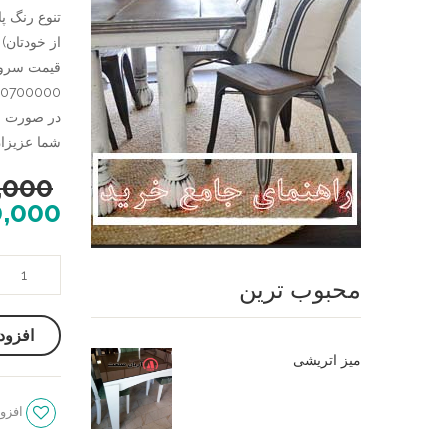
تنوع رنگ پا
از خودتان)
50700000 تومان
در صورت نی
شما عزیزان تلفن 09124780614 در خدم
,000
0,000
میز
محبوب ترین
و
صندلی
افزود
لهستانی
میز اتریشی
،
میز
افزود
ناهار
خوری