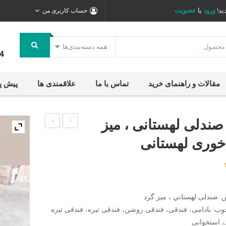
ید!
ورود
یا
عضویت
حساب کاربری من
همه دسته‌بندی‌ها
4
مقالات و راهنمای خرید
تماس با ما
علاقمندی ها
پیش پ
 صندلی لهستانی ، میز
ناهار
ناهارخوری
 خوری لهستانی
خوری
دو
چوب
نفره
راش
لهستانی
مدل
كلاسيك
 صندلی لهستاني ، میز گرد
گیتاری
وب: بادامی، فندقی، فندقی روشن، فندقی تیره، فندقی تیره
 استخوانی.