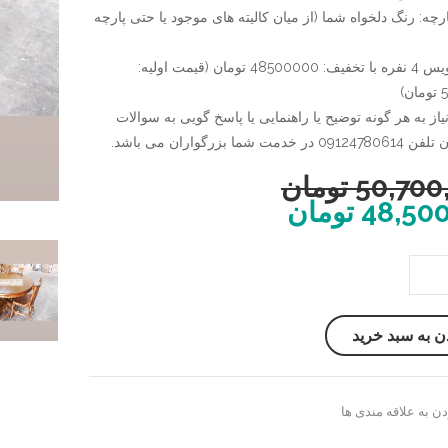
رچه: رنگ دلخواه شما (از میان کالیته های موجود یا حتی پارچه
قیمت سرویس 4 نفره با تخفیف: 48500000 تومان (قیمت اولیه:
)
از به هر گونه توضیح یا راهنمایی یا پاسخ گویی به سوالات
ت شما بزرگواران می باشد.
50,700
تومان
48,50
تومان
ن به سبد خرید
ن به علاقه مندی ها
سنجش