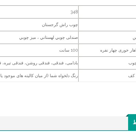
348
چوب راش گرجستان
س
صندلی چوبي لهستاني ، ميز چوبي
ناهار خوری چهار نفره
100 سانت
چوب
بادامی، فندقی، فندقی روشن، فندقی تیره، ف
 کف
رنگ دلخواه شما (از میان کالیته های موجود یا
ط