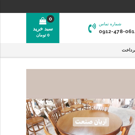
0
شماره تماس
سبد خرید
0912-478-061
0
تومان
رداخت