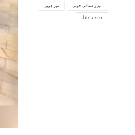
میز و صندلی چوبی
میز چوبی
چیدمان منزل