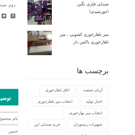
صندلی فلزی نگین
دوم
,
صندل
(خورشیدی)
میز ناهارخوری کشویی ، میز
ناهارخوری باکس دار
برچسب ها
آریان صنعت
اتاق ناهارخوری
توضی
اخبار تولید
انتخاب میز ناهارخوری
انتخاب میز نهارخوری
نام محصو
تجهیزات رستوران
خرید صندلی اپن
جنس