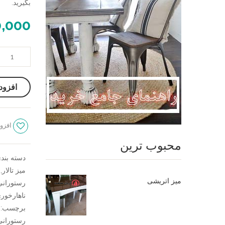
بگیرید.
0,000
صندلی
فلزی
نرده
افزود
ای
عدد
افزود
محبوب ترین
دسته بند
میز تالار
,
میز اتریشی
رستورانی
ناهارخور
برچسب:
رستورانی