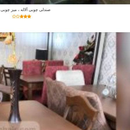
صندلی چوبی آلاله ، میز چوبی آ
اطلاعات بیشتر
نمره
2.77
از 5