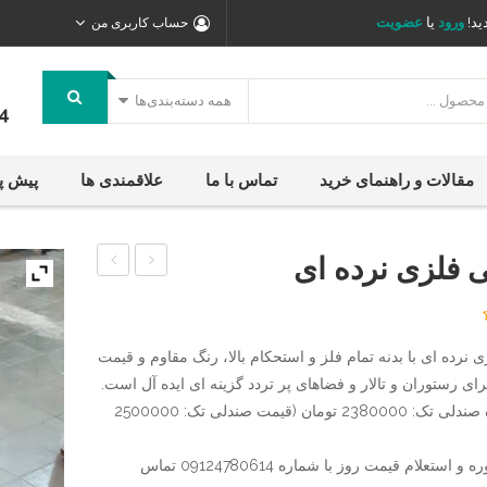
ید!
ورود
یا
عضویت
حساب کاربری من
همه دسته‌بندی‌ها
4
مقالات و راهنمای خرید
تماس با ما
علاقمندی ها
پیش پ
 فلزی نرده ای
فلزی
چوب
میز
و
فلز
رستورانی
 نرده ای با بدنه تمام فلز و استحکام بالا، رنگ مقاوم و قیمت
پایه
آریان
رای رستوران و تالار و فضاهای پر تردد گزینه ای ایده آل است.
کنیک
خراطی
قیمت وبژه صندلی تک: 2380000 تومان (قیمت صندلی تک: 2500000
جهت مشاوره و استعلام قیمت روز با شماره 09124780614 تماس