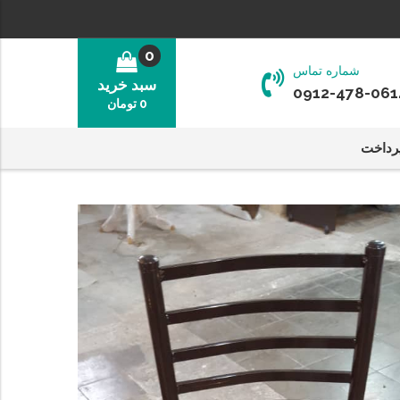
0
شماره تماس
سبد خرید
0912-478-061
0
تومان
رداخت