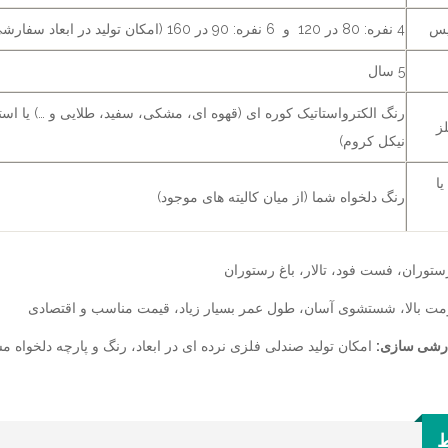
یس
4 نفره: 80 در 120 و 6 نفره: 90 در 160 (امکان تولید در ابعاد سفارشی)
5 سال
ز
نیکل کروم)
یا
رنگ دلخواه شما (از میان کالیته های موجود)
توران، فست فود، تالار، باغ رستوران
مت بالا، شستشوی آسان، طول عمر بسیار زیاد، قیمت مناسب و اقتصادی
رشی سازی:
امکان تولید صندلی فلزی نرده ای در ابعاد، رنگ و پارچه دلخواه 
ط