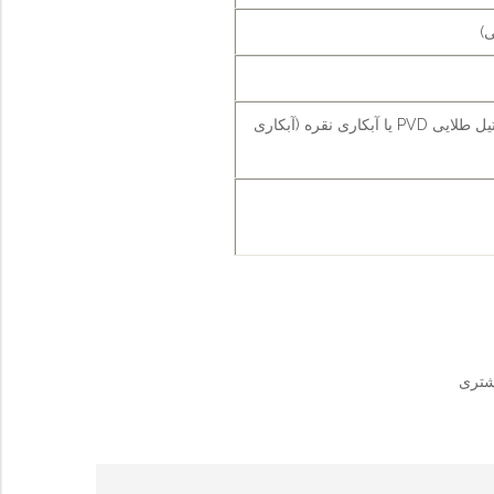
رنگ الکترواستاتیک کوره ای (قهوه ای، مشکی، سفید، طلایی و …) یا استیل طلایی PVD یا آبکاری نقره (آبکاری
مشتری