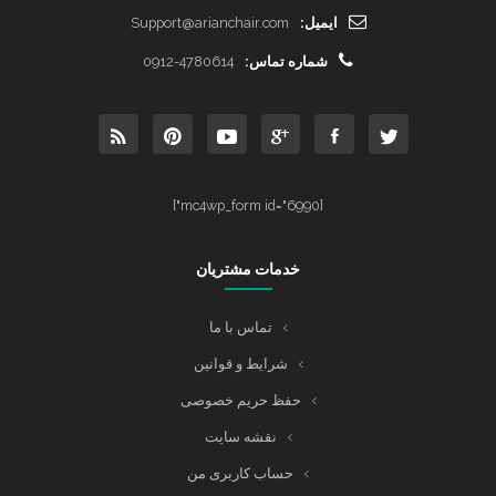
ایمیل:
Support@arianchair.com
شماره تماس:
0912-4780614
[mc4wp_form id="6990"]
خدمات مشتریان
تماس با ما
شرایط و قوانین
حفظ حریم خصوصی
نقشه سایت
حساب کاربری من