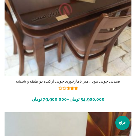
صندلی چوبی مونا ، میز ناهارخوری چوبی ارکیده دو طبقه و شیشه
نمره
2.55
انتخاب گزینه ها
54,900,000
تومان
–
79,900,000
تومان
از 5
حراج