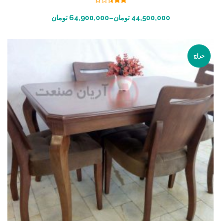
نمره
2.45
انتخاب گزینه ها
44,500,000
تومان
–
64,900,000
تومان
از 5
حراج