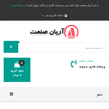
به این آریان صنعت تولید کننده میز و صندلی تالاری و خانگی خوش آمدید!
ورود
یا
عضویت
حساب کاربری من
شماره تماس
0
0912-478-0614
سبد خرید
0
تومان
محصولی در سبد خرید شما وجود ندارد.
منو
خانه