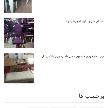
صندلی فلزی نگین (خورشیدی)
میز ناهارخوری کشویی ، میز ناهارخوری باکس دار
برچسب ها