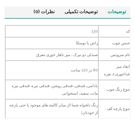
توضیحات
توضیحات تکمیلی
نظرات (0)
کد
330
جنس چوب
راش یا توسکا
نام سرویس
صندلی دو تیرک ، میز ناهار خوری معرق
ابعاد میز
80 در 120 سانت
غذاخوری 4 نفره
بادامی، فندقی، فندقی روشن، فندقی تیره، فندقی تیره
تنوع رنگ چوب
مات، سفید، استخوانی.
رنگ دلخواه شما (از میان کالیته های موجود یا حتی پارچه
تنوع پارچه کف
از خودتان)