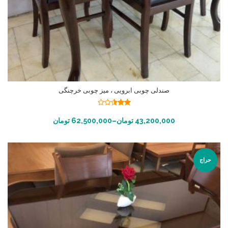
صندلی چوبی ابرویی ، میز چوبی خرچنگی
نمره
2.49
انتخاب گزینه ها
43,200,000
تومان
–
62,500,000
تومان
از 5
حراج