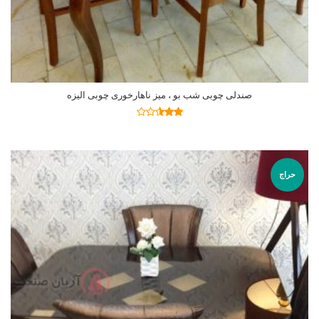
صندلی چوبی شب بو ، میز ناهارخوری چوبی الیزه
اطلاعات بیشتر
نمره
2.47
از 5
حراج