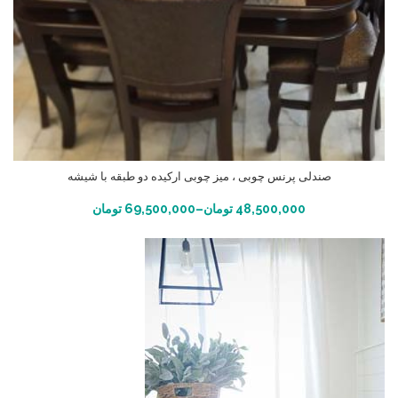
صندلی پرنس چوبی ، میز چوبی ارکیده دو طبقه با شیشه
انتخاب گزینه ها
48,500,000
تومان
–
69,500,000
تومان