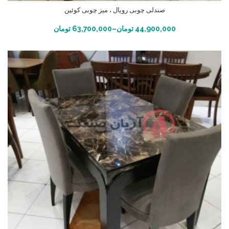
صندلی چوبی رویال ، میز چوبی کوئین
انتخاب گزینه ها
44,900,000
تومان
–
63,700,000
تومان