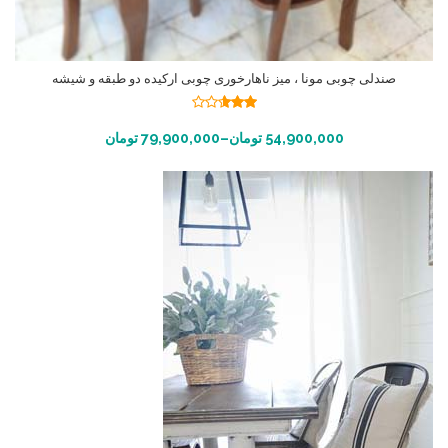
صندلی چوبی مونا ، میز ناهارخوری چوبی ارکیده دو طبقه و شیشه
نمره
2.55
انتخاب گزینه ها
54,900,000
تومان
–
79,900,000
تومان
از 5