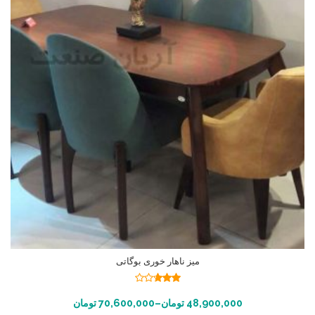
میز ناهار خوری بوگاتی
نمره
2.69
انتخاب گزینه ها
48,900,000
تومان
–
70,600,000
تومان
از 5