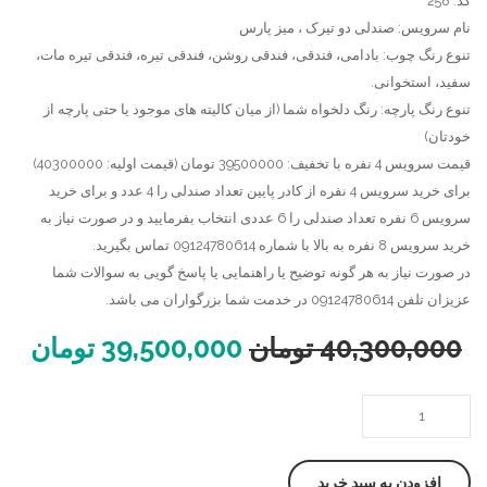
کد: 258
میز
میز
نام سرویس: صندلی دو تیرک ، میز پارس
تنوع رنگ چوب: بادامی، فندقی، فندقی روشن، فندقی تیره، فندقی تیره مات،
چوبی
گرد
سفید، استخوانی.
گرد
کنگره
تنوع رنگ پارچه: رنگ دلخواه شما (از میان کالیته های موجود یا حتی پارچه از
گلدانی
ای
خودتان)
قیمت سرویس 4 نفره با تخفیف: 39500000 تومان (قیمت اولیه: 40300000)
برای خرید سرویس 4 نفره از کادر پایین تعداد صندلی را 4 عدد و برای خرید
سرویس 6 نفره تعداد صندلی را 6 عددی انتخاب بفرمایید و در صورت نیاز به
خرید سرویس 8 نفره به بالا با شماره 09124780614 تماس بگیرید.
در صورت نیاز به هر گونه توضیح یا راهنمایی یا پاسخ گویی به سوالات شما
عزیزان تلفن 09124780614 در خدمت شما بزرگواران می باشد.
40,300,000
تومان
39,500,000
تومان
صندلی
چوبی
دو
افزودن به سبد خرید