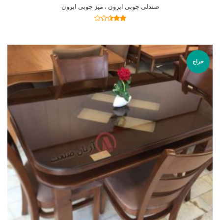
صندلی چوبی ابرون ، میز چوبی ابرون
اطلاعات بیشتر
نمره
2.41
از 5
حراج