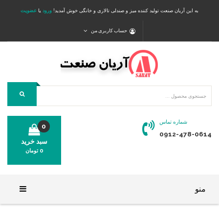
به این آریان صنعت تولید کننده میز و صندلی تالاری و خانگی خوش آمدید!
ورود
یا
عضویت
حساب کاربری من
شماره تماس
0
0912-478-0614
سبد خرید
0
تومان
محصولی در سبد خرید شما وجود ندارد.
منو
خانه