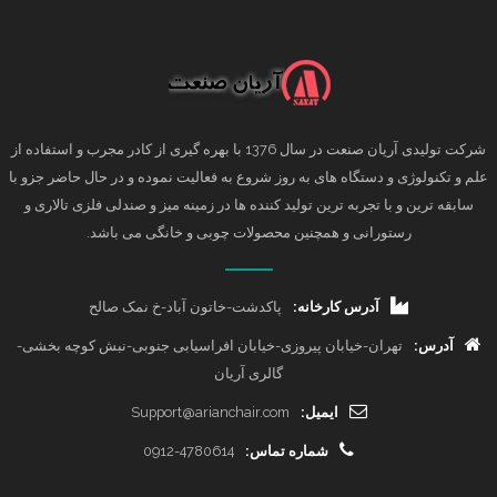
شرکت تولیدی آریان صنعت در سال 1376 با بهره گیری از کادر مجرب و استفاده از
علم و تکنولوژی و دستگاه های به روز شروع به فعالیت نموده و در حال حاضر جزو با
سابقه ترین و با تجربه ترین تولید کننده ها در زمینه میز و صندلی فلزی تالاری و
رستورانی و همچنین محصولات چوبی و خانگی می باشد.
آدرس کارخانه:
پاکدشت-خاتون آباد-خ نمک صالح
آدرس:
تهران-خیابان پیروزی-خیابان افراسیابی جنوبی-نبش کوچه بخشی-
گالری آریان
ایمیل:
Support@arianchair.com
شماره تماس:
0912-4780614