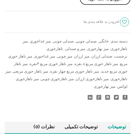
تیرک
،
میز
افزودن به علاقه مندی ها
چوبی
سنجش
پارس
عدد
دسته بندی:
خانگی
,
صندلی چوبی
,
صندلی چوبی
,
ميز غذاخوري
,
میز
ناهارخوری
,
میز نهارخوری
,
میز و صندلی
,
ناهارخوری
برچسب:
صندلی ارزان
,
میز ارزان
,
میز چوبی
,
میز غذاخوری
,
میز ناهار خوری
مربع
,
میز ناهار خوری مربع 4 نفره
,
میز ناهار خوری مربع ۴نفره
,
میز ناهار
خوری مربع جدید
,
میز ناهار خوری مربع چهار نفره
,
میز ناهار خوری مربعی
,
میز
ناهارخوری
,
میز ناهارخوری ارزان
,
میز ناهارخوری چوبی
,
میز ناهارخوری
لوکس
,
میز نهارخوری
توضیحات
توضیحات تکمیلی
نظرات (0)