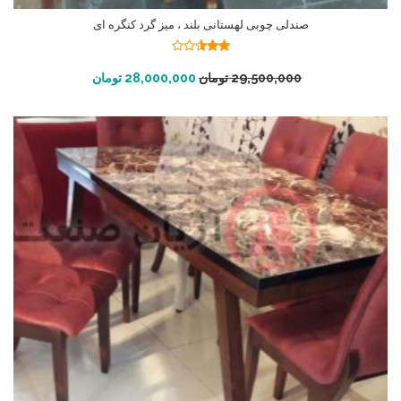
صندلی چوبی لهستانی بلند ، میز گرد کنگره ای
نمره
2.53
افزودن به سبد خرید
29,500,000
تومان
28,000,000
تومان
از 5