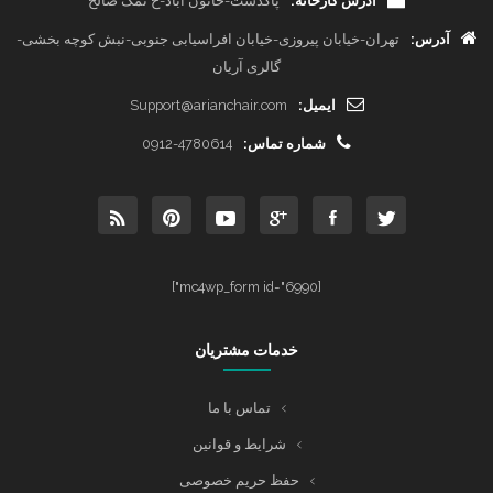
آدرس کارخانه:
پاکدشت-خاتون آباد-خ نمک صالح
آدرس:
تهران-خیابان پیروزی-خیابان افراسیابی جنوبی-نبش کوچه بخشی-
گالری آریان
ایمیل:
Support@arianchair.com
شماره تماس:
0912-4780614
[mc4wp_form id="6990"]
خدمات مشتریان
تماس با ما
شرایط و قوانین
حفظ حریم خصوصی