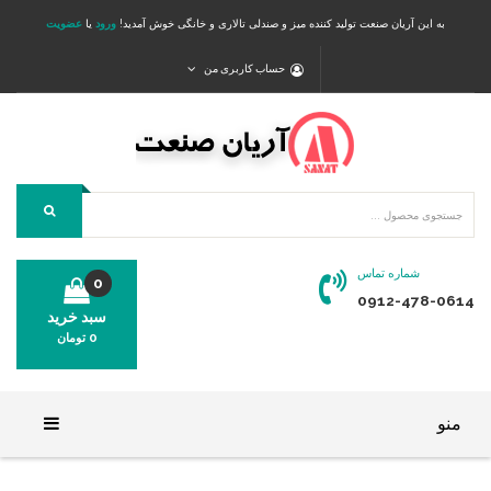
به این آریان صنعت تولید کننده میز و صندلی تالاری و خانگی خوش آمدید!
ورود
یا
عضویت
حساب کاربری من
شماره تماس
0
0912-478-0614
سبد خرید
0
تومان
محصولی در سبد خرید شما وجود ندارد.
منو
خانه