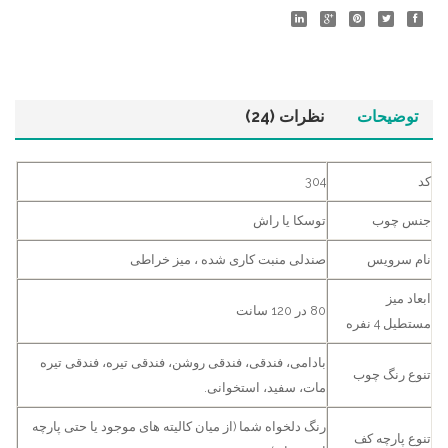
توضیحات
نظرات (24)
کد
304
جنس چوب
توسکا یا راش
نام سرویس
صندلی منبت کاری شده ، میز خراطی
ابعاد میز
80 در 120 سانت
مستطیل 4 نفره
بادامی، فندقی، فندقی روشن، فندقی تیره، فندقی تیره
تنوع رنگ چوب
مات، سفید، استخوانی.
رنگ دلخواه شما (از میان کالیته های موجود یا حتی پارچه
تنوع پارچه کف