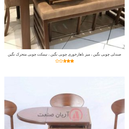
صندلی چوبی نگین ، میز ناهارخوری چوبی نگین ، نیمکت چوبی متحرک نگین
اطلاعات بیشتر
نمره
2.58
از 5