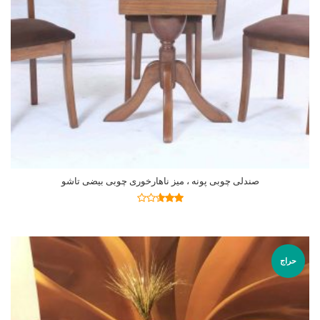
صندلی چوبی پونه ، میز ناهارخوری چوبی بیضی تاشو
اطلاعات بیشتر
نمره
2.59
از 5
حراج