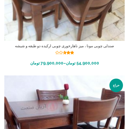
صندلی چوبی مونا ، میز ناهارخوری چوبی ارکیده دو طبقه و شیشه
نمره
2.55
انتخاب گزینه ها
54,900,000
تومان
–
79,900,000
تومان
از 5
حراج