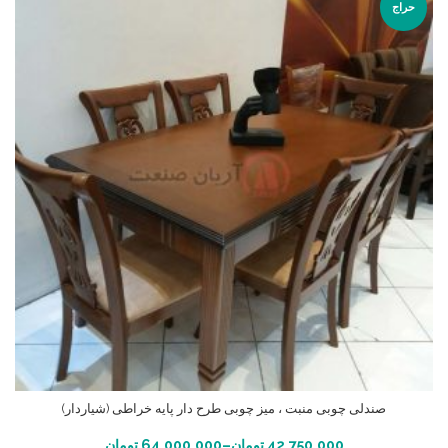
حراج
صندلی چوبی منبت ، میز چوبی طرح دار پایه خراطی (شیاردار)
انتخاب گزینه ها
42,750,000
تومان
–
64,000,000
تومان