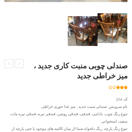
صندلی چوبی منبت کاری جدید ،
چوبی
چوبی
میز خراطی جدید
لاکچری
سه
،
تیرک
24
امتیاز
2.71
میز
،
از 5
کد: 304
امتیاز
چوبی
میز
مشتری
نام سرویس: صندلی منبت جدید ، میز غذا خوری خراطی
فرانسوی
بیضی
تنوع رنگ چوب: بادامی، فندقی، فندقی روشن، فندقی تیره، فندقی تیره مات،
ساده
سفید، استخوانی.
تنوع رنگ پارچه: رنگ دلخواه شما (از میان کالیته های موجود یا حتی پارچه از
مونا