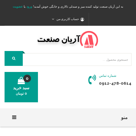
به این آریان صنعت تولید کننده میز و صندلی تالاری و خانگی خوش آمدید!
ورود
یا
عضویت
حساب کاربری من
شماره تماس
0
0912-478-0614
سبد خرید
0
تومان
محصولی در سبد خرید شما وجود ندارد.
منو
خانه