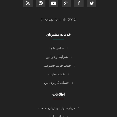
[mc4wp_form id="6990"]
خدمات مشتریان
تماس با ما
شرایط و قوانین
حفظ حریم خصوصی
نقشه سایت
حساب کاربری من
اطلاعات
درباره تولیدی آریان صنعت
تماس با ما