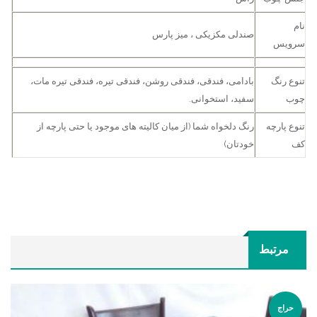
نام
صندلی مکزیکی ، میز پارس
سرویس
تنوع رنگ
بادامی، فندقی، فندقی روشن، فندقی تیره، فندقی تیره مات،
چوب
سفید، استخوانی.
تنوع پارچه
رنگ دلخواه شما (از میان کالیته های موجود یا حتی پارچه از
کف
خودتان)
مرتبط
حراج