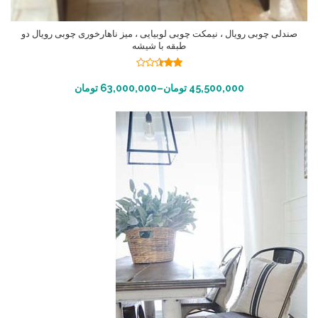
صندلی چوبی رویال ، نیمکت چوبی لوبیایی ، میز ناهارخوری چوبی رویال دو
طبقه با شیشه
نمره
2.45
انتخاب گزینه ها
45,500,000
تومان
–
63,000,000
تومان
از 5