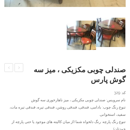
صندلی چوبی مکزیکی ، میز سه
لهستانی
چوبی
گوش پارس
خراطی
پارادای
،
کد: 329
میز
نام سرویس: صندلی چوبی مکزیکی ، میز ناهارخوری سه گوش
تنوع رنگ چوب: بادامی، فندقی، فندقی روشن، فندقی تیره، فندقی تیره مات،
ناهار
سفید، استخوانی.
خوری
تنوع رنگ پارچه: رنگ دلخواه شما (از میان کالیته های موجود یا حتی پارچه از
ضربدری
خودتان)