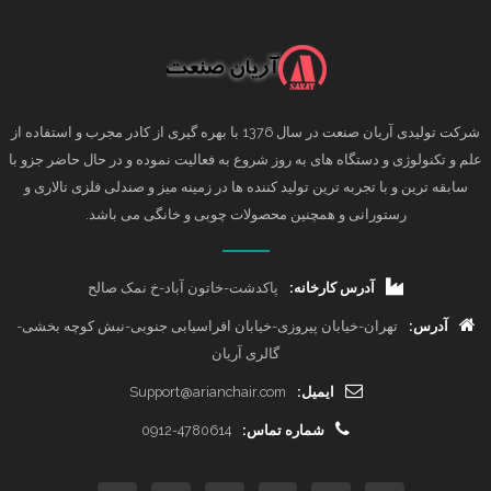
شرکت تولیدی آریان صنعت در سال 1376 با بهره گیری از کادر مجرب و استفاده از
علم و تکنولوژی و دستگاه های به روز شروع به فعالیت نموده و در حال حاضر جزو با
سابقه ترین و با تجربه ترین تولید کننده ها در زمینه میز و صندلی فلزی تالاری و
رستورانی و همچنین محصولات چوبی و خانگی می باشد.
آدرس کارخانه:
پاکدشت-خاتون آباد-خ نمک صالح
آدرس:
تهران-خیابان پیروزی-خیابان افراسیابی جنوبی-نبش کوچه بخشی-
گالری آریان
ایمیل:
Support@arianchair.com
شماره تماس:
0912-4780614