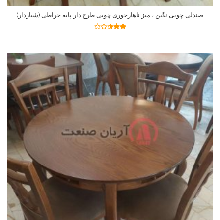
صندلی چوبی نگین ، میز ناهارخوری چوبی طرح دار پایه خراطی (شیاردار)
اطلاعات بیشتر
نمره
2.59
از 5