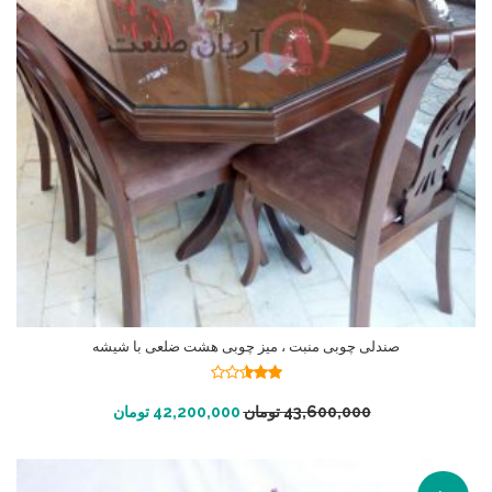
صندلی چوبی منبت ، میز چوبی هشت ضلعی با شیشه
نمره
2.50
افزودن به سبد خرید
43,600,000
تومان
42,200,000
تومان
از 5