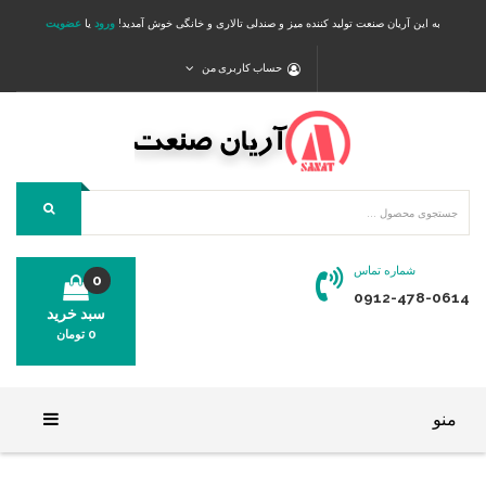
به این آریان صنعت تولید کننده میز و صندلی تالاری و خانگی خوش آمدید!
ورود
یا
عضویت
حساب کاربری من
شماره تماس
0
0912-478-0614
سبد خرید
0
تومان
محصولی در سبد خرید شما وجود ندارد.
منو
خانه