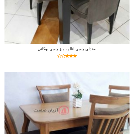
صندلی چوبی اتللو ، میز چوبی بوگاتی
اطلاعات بیشتر
نمره
3.19
از
5