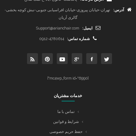
آدرس:
تهران-خیابان پیروزی-خیابان افراسیابی جنوبی-نبش کوچه بخشی-
گالری آریان
ایمیل:
Support@arianchair.com
شماره تماس:
0912-4780614
[mc4wp_form id="6990"]
خدمات مشتریان
تماس با ما
شرایط و قوانین
حفظ حریم خصوصی