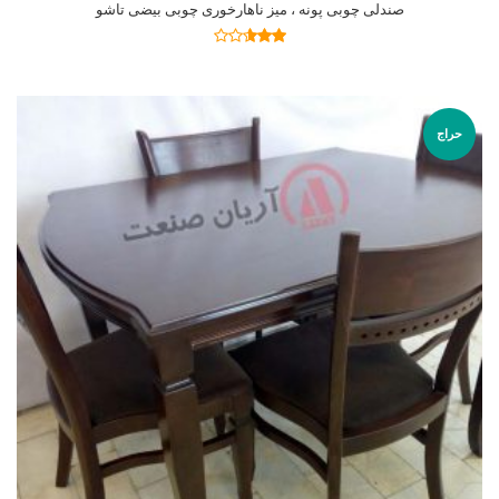
صندلی چوبی پونه ، میز ناهارخوری چوبی بیضی تاشو
اطلاعات بیشتر
نمره
2.59
از 5
حراج