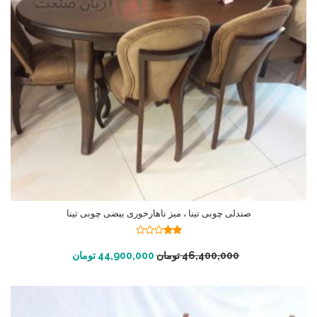
صندلی چوبی تینا ، میز ناهارخوری بیضی چوبی تینا
نمره
2.00
افزودن به سبد خرید
46,400,000
تومان
44,900,000
تومان
از 5