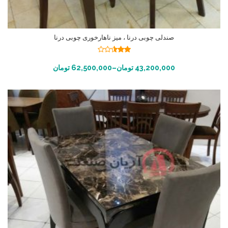
صندلی چوبی درنا ، میز ناهارخوری چوبی درنا
نمره
2.48
انتخاب گزینه ها
43,200,000
تومان
–
62,500,000
تومان
از 5