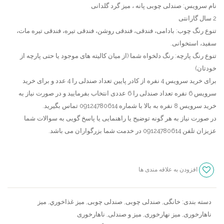
گلدانی
میز
مشتری
نام سرویس: صندلی چوبی پانه ، میز گرد گلدانی
چوبی
2 سال گارانتی
پارس
تنوع رنگ چوب: بادامی، فندقی، فندقی روشن، فندقی تیره، فندقی تیره مات،
سفید، استخوانی.
تنوع رنگ پارچه: رنگ دلخواه شما (از میان کالیته های موجود یا حتی پارچه از
خودتان)
برای خرید سرویس 4 نفره از کادر پایین تعداد صندلی را 4 عدد و برای خرید
سرویس 6 نفره تعداد صندلی را 6 عددی انتخاب بفرمایید و در صورت نیاز به
خرید سرویس 8 نفره به بالا با شماره 09124780614 تماس بگیرید.
در صورت نیاز به هر گونه توضیح یا راهنمایی یا پاسخ گویی به سوالات شما
عزیزان تلفن 09124780614 در خدمت شما بزرگواران می باشد.
افزودن به علاقه مندی ها
سنجش
دسته بندی:
خانگی
,
صندلی چوبی
,
صندلی چوبی
,
ميز غذاخوري
,
میز
ناهارخوری
,
میز نهارخوری
,
میز و صندلی
,
ناهارخوری