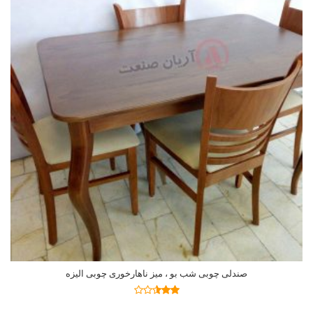
صندلی چوبی شب بو ، میز ناهارخوری چوبی الیزه
اطلاعات بیشتر
نمره
2.47