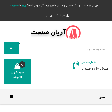
به این آریان صنعت تولید کننده میز و صندلی تالاری و خانگی خوش آمدید!
ورود
یا
عضویت
حساب کاربری من
شماره تماس
0
0912-478-0614
سبد خرید
0
تومان
محصولی در سبد خرید شما وجود ندارد.
منو
خانه