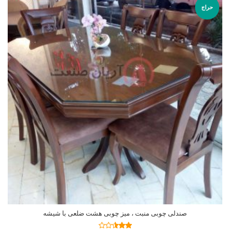
حراج
صندلی چوبی منبت ، میز چوبی هشت ضلعی با شیشه