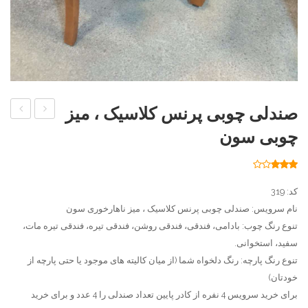
صندلی چوبی پرنس کلاسیک ، میز
اپن
منبت
چوبی سون
چوبی
کاری
خرگوشی
شده
41
امتیاز
2.78
پشت
از 5
کد: 319
امتیاز
پارچه
مشتری
نام سرویس: صندلی چوبی پرنس کلاسیک ، میز ناهارخوری سون
خراطی
تنوع رنگ چوب: بادامی، فندقی، فندقی روشن، فندقی تیره، فندقی تیره مات،
،
سفید، استخوانی.
تنوع رنگ پارچه: رنگ دلخواه شما (از میان کالیته های موجود یا حتی پارچه از
میز
خودتان)
غذاخور
برای خرید سرویس 4 نفره از کادر پایین تعداد صندلی را 4 عدد و برای خرید
منبت