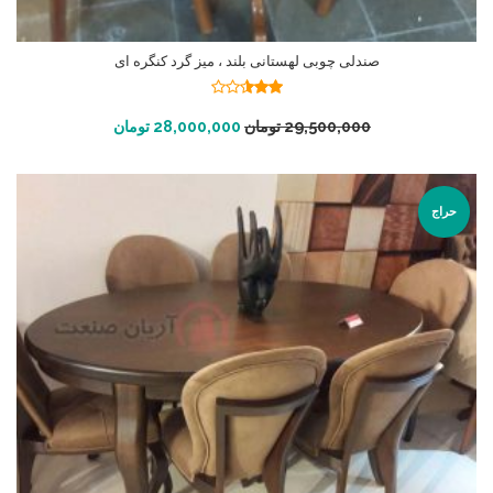
صندلی چوبی لهستانی بلند ، میز گرد کنگره ای
نمره
2.53
افزودن به سبد خرید
29,500,000
تومان
28,000,000
تومان
از 5
حراج