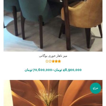
میز ناهار خوری بوگاتی
نمره
2.69
انتخاب گزینه ها
48,900,000
تومان
–
70,600,000
تومان
از 5
حراج