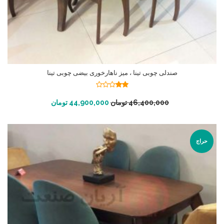
صندلی چوبی تینا ، میز ناهارخوری بیضی چوبی تینا
نمره
2.00
افزودن به سبد خرید
46,400,000
تومان
44,900,000
تومان
از 5
حراج