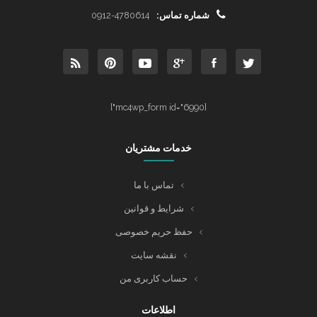
شماره تماس:
0912-4780614
[mc4wp_form id="6990"]
خدمات مشتریان
تماس با ما
شرایط و قوانین
حفظ حریم خصوصی
نقشه سایت
حساب کاربری من
اطلاعات