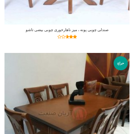
صندلی چوبی پونه ، میز ناهارخوری چوبی بیضی تاشو
اطلاعات بیشتر
نمره
2.59
از 5
حراج