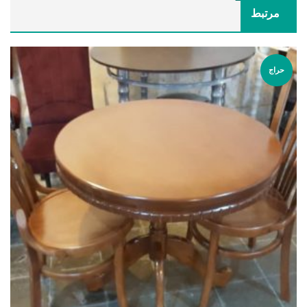
مرتبط
حراج