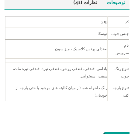
توضیحات
نظرات (41)
کد
319
جنس چوب
توسکا
نام
صندلی پرنس کلاسیک ، میز سون
سرویس
تنوع رنگ
بادامی، فندقی، فندقی روشن، فندقی تیره، فندقی تیره مات،
چوب
سفید، استخوانی.
تنوع پارچه
رنگ دلخواه شما (از میان کالیته های موجود یا حتی پارچه از
کف
خودتان)