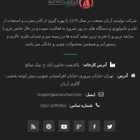
شرکت تولیدی آریان صنعت در سال 1376 با بهره گیری از کادر مجرب و استفاده از
علم و تکنولوژی و دستگاه های به روز شروع به فعالیت نموده و در حال حاضر جزو با
سابقه ترین و با تجربه ترین تولید کننده ها در زمینه میز و صندلی فلزی تالاری و
رستورانی و همچنین محصولات چوبی و خانگی می باشد.
آدرس کارخانه:
پاکدشت-خاتون آباد-خ نمک صالح
آدرس:
تهران-خیابان پیروزی-خیابان افراسیابی جنوبی-نبش کوچه بخشی-
گالری آریان
ایمیل:
Support@arianchair.com
شماره تماس:
0912-4780614