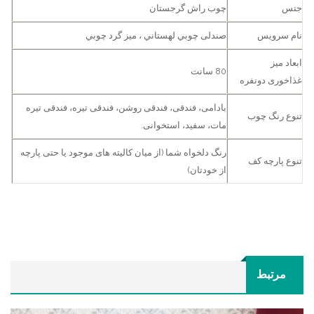
جنس
چوب راش گرجستان
نام سرویس
صندلی چوبي لهستاني ، ميز گرد چوبي
ابعاد میز
80 سانت
غذاخوری دونفره
بادامی، فندقی، فندقی روشن، فندقی تیره، فندقی تیره
تنوع رنگ چوب
مات، سفید، استخوانی.
رنگ دلخواه شما (از میان کالیته های موجود یا حتی پارچه
تنوع پارچه کف
از خودتان)
مرتبط