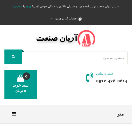
به این آریان صنعت تولید کننده میز و صندلی تالاری و خانگی خوش آمدید!
ورود
یا
عضویت
حساب کاربری من
شماره تماس
0
0912-478-0614
سبد خرید
0
تومان
محصولی در سبد خرید شما وجود ندارد.
منو
خانه