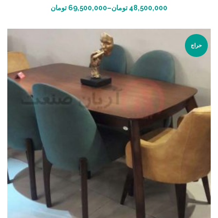
انتخاب گزینه ها
48,500,000
تومان
–
69,500,000
تومان
حراج