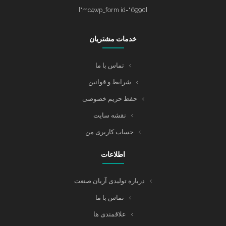
[mc4wp_form id="6990"]
خدمات مشتریان
تماس با ما
شرایط و قوانین
حفظ حریم خصوصی
نقشه سایت
حساب کاربری من
اطلاعات
درباره تولیدی آریان صنعت
تماس با ما
علاقمندی ها