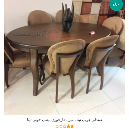
حراج
صندلی چوبی تینا ، میز ناهارخوری بیضی چوبی تینا