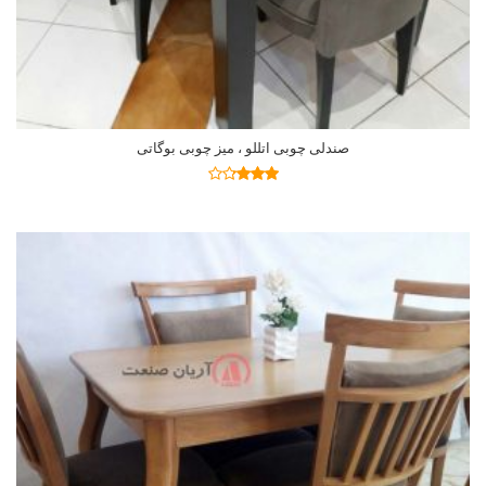
صندلی چوبی اتللو ، میز چوبی بوگاتی
اطلاعات بیشتر
نمره
3.19
از
5