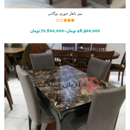
میز ناهار خوری بوگاتی
نمره
2.69
انتخاب گزینه ها
48,900,000
تومان
–
70,600,000
تومان
از 5