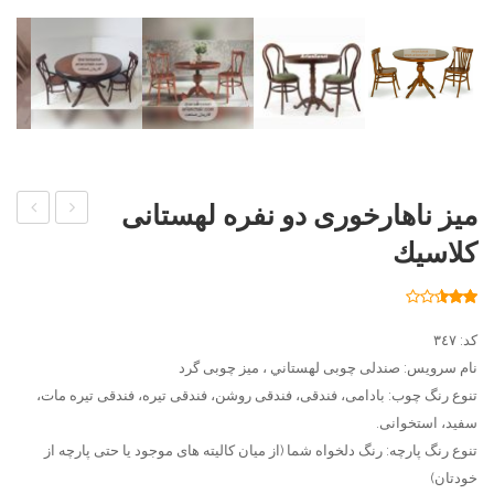
ميز ناهارخوری دو نفره لهستانی
و
چوبی
كلاسيك
صندلی
نارون
،
لهستانی
40
امتیاز
2.50
،
میز
از 5
کد: ٣٤٧
امتیاز
میز
ناهار
مشتری
نام سرویس: صندلی چوبی لهستاني ، میز چوبی گرد
ناهار
خوری
تنوع رنگ چوب: بادامی، فندقی، فندقی روشن، فندقی تیره، فندقی تیره مات،
خوری
ارکیده
سفید، استخوانی.
تنوع رنگ پارچه: رنگ دلخواه شما (از میان کالیته های موجود یا حتی پارچه از
لهستانی
خودتان)