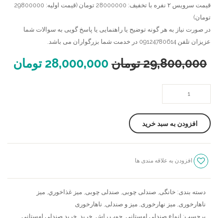
قیمت سرویس ٢ نفره با تخفیف: 28000000 تومان (قیمت اولیه: 29800000
تومان)
در صورت نیاز به هر گونه توضیح یا راهنمایی یا پاسخ گویی به سوالات شما
عزیزان تلفن 09124780614 در خدمت شما بزرگواران می باشد.
29,800,000
تومان
28,000,000
تومان
ميز
ناهارخوری
دو
افزودن به سبد خرید
نفره
لهستانی
كلاسيك
افزودن به علاقه مندی ها
عدد
سنجش
دسته بندی:
خانگی
,
صندلی چوبی
,
صندلی چوبی
,
ميز غذاخوري
,
میز
ناهارخوری
,
میز نهارخوری
,
میز و صندلی
,
ناهارخوری
برچسب:
انواع صندلی لهستانی
,
چوب راش
,
خريد
,
خرید صندلی لهستانی
,