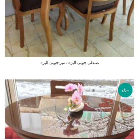
صندلی چوبی الیزه ، میز چوبی الیزه
اطلاعات بیشتر
حراج