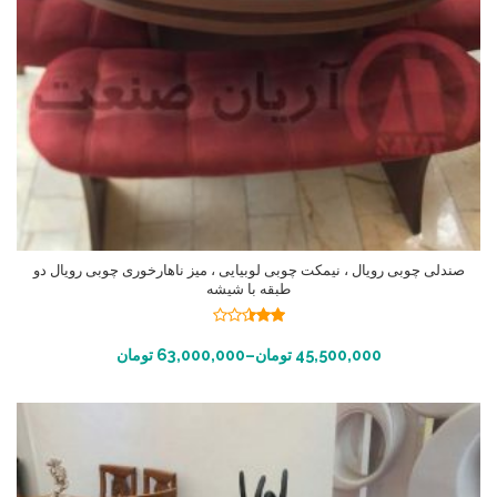
صندلی چوبی رویال ، نیمکت چوبی لوبیایی ، میز ناهارخوری چوبی رویال دو
طبقه با شیشه
نمره
2.45
انتخاب گزینه ها
45,500,000
تومان
–
63,000,000
تومان
از 5