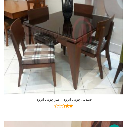
صندلی چوبی ابرون ، میز چوبی ابرون
اطلاعات بیشتر
نمره
2.41
از 5