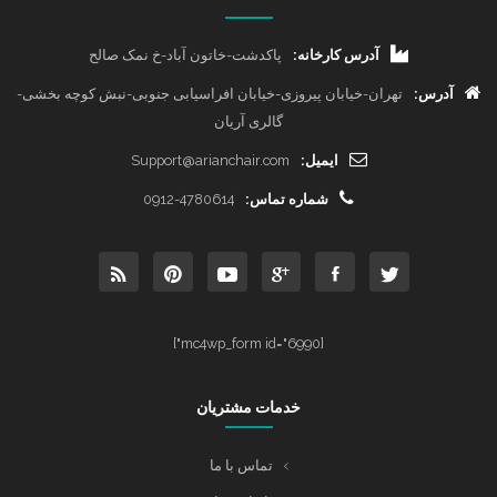
آدرس کارخانه:
پاکدشت-خاتون آباد-خ نمک صالح
آدرس:
تهران-خیابان پیروزی-خیابان افراسیابی جنوبی-نبش کوچه بخشی-
گالری آریان
ایمیل:
Support@arianchair.com
شماره تماس:
0912-4780614
[mc4wp_form id="6990"]
خدمات مشتریان
تماس با ما