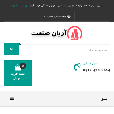
به این آریان صنعت تولید کننده میز و صندلی تالاری و خانگی خوش آمدید!
ورود
یا
عضویت
حساب کاربری من
شماره تماس
0
0912-478-0614
سبد خرید
0
تومان
محصولی در سبد خرید شما وجود ندارد.
منو
خانه