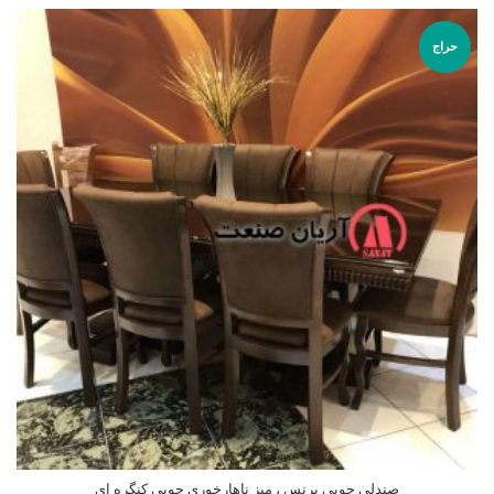
حراج
صندلی چوبی پرنس ، میز ناهارخوری چوبی کنگره ای