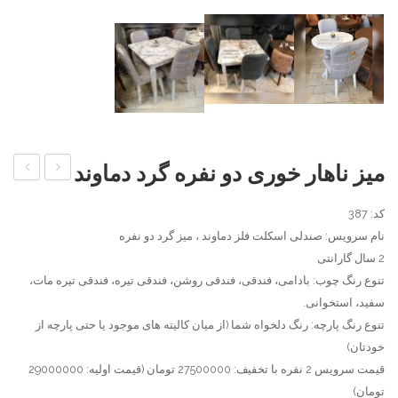
میز ناهار خوری دو نفره گرد دماوند
ناهار
ناهار
کد: 387
خوری
خوری
نام سرویس: صندلی اسکلت فلز دماوند ، میز گرد دو نفره
کم
دماوند
2 سال گارانتی
جا
تنوع رنگ چوب: بادامی، فندقی، فندقی روشن، فندقی تیره، فندقی تیره مات،
مربع
سفید، استخوانی.
تنوع رنگ پارچه: رنگ دلخواه شما (از میان کالیته های موجود یا حتی پارچه از
خودتان)
قیمت سرویس 2 نفره با تخفیف: 27500000 تومان (قیمت اولیه: 29000000
تومان)