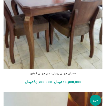
صندلی چوبی رویال ، میز چوبی کوئین
انتخاب گزینه ها
44,900,000
تومان
–
63,700,000
تومان
حراج