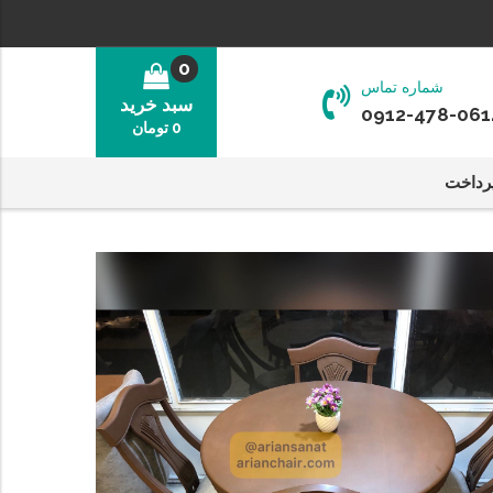
0
شماره تماس
سبد خرید
0912-478-061
0
تومان
رداخت