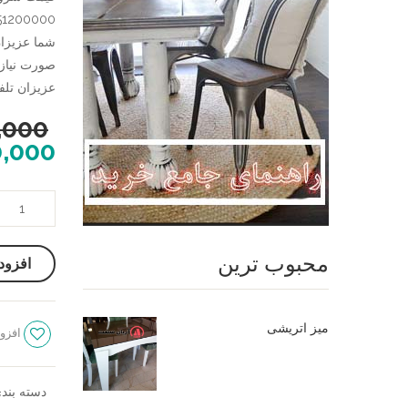
51200000 تومان
صورت نیاز 
عزیزان تلفن 09124780614 در خدمت شما بزرگوار
,000
0,000
میز
ناهار
خوری
محبوب ترین
افزود
گرد
چوبی
عدد
میز اتریشی
افزود
دسته بند