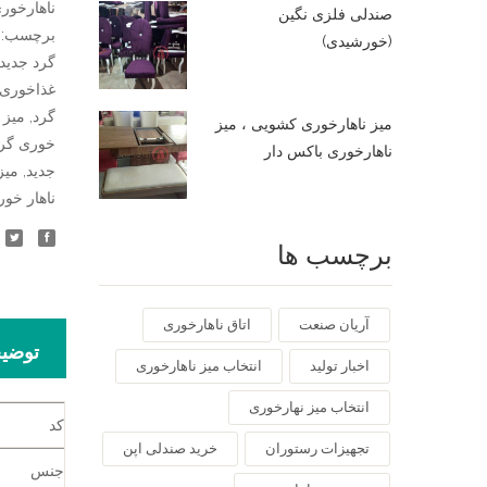
ناهارخور
صندلی فلزی نگین
برچسب:
(خورشیدی)
گرد جدید
غذاخوری 
گرد
,
میز 
میز ناهارخوری کشویی ، میز
خوری گرد 4 نف
ناهارخوری باکس دار
جدید
,
میز
ناهار خور
برچسب ها
آریان صنعت
اتاق ناهارخوری
توضی
اخبار تولید
انتخاب میز ناهارخوری
انتخاب میز نهارخوری
کد
تجهیزات رستوران
خرید صندلی اپن
جنس