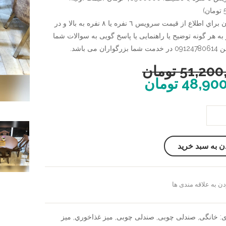
)
شما عزيزان براي اطلاع از قيمت سرويس ٦ نفره يا ٨ نفره به بالا و در
به هر گونه توضیح یا راهنمایی یا پاسخ گویی به سوالات شما
ان می باشد.
51,200
تومان
48,90
تومان
ن به سبد خرید
ن به علاقه مندی ها
سنجش
ی:
خانگی
,
صندلی چوبی
,
صندلی چوبی
,
ميز غذاخوري
,
میز