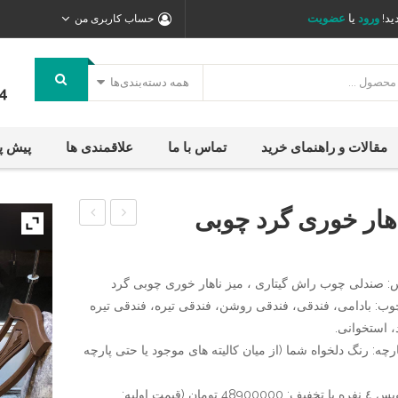
ید!
ورود
یا
عضویت
حساب کاربری من
همه دسته‌بندی‌ها
4
مقالات و راهنمای خرید
تماس با ما
علاقمندی ها
پیش پ
اهار خوری گرد چوبی
ناهار
ناهار
خوری
خوری
 صندلی چوب راش گیتاری ، ميز ناهار خوری چوبی گرد
۶
مدرن
وب: بادامی، فندقی، فندقی روشن، فندقی تیره، فندقی تیره
نفره
چوبی
 استخوانی.
نارون
رچه: رنگ دلخواه شما (از میان کالیته های موجود یا حتی پارچه
قیمت سرویس ٤ نفره با تخفیف: 48900000 تومان (قیمت اولیه: