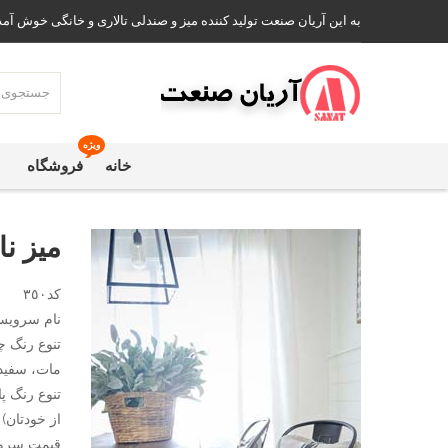
به این آریان صنعت تولید کننده میز و صندلی تالاری و خانگی خوش آمد
ویژه
خانه
فروشگاه
میز ن
کد٣٥٠
نام سرویس:
تنوع رنگ چ
مات، سفید،
تنوع رنگ پا
از خودتان)