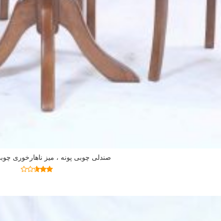
صندلی چوبی پونه ، میز ناهارخوری چوب
اطلاعات بیشتر
نمره
2.59
از 5