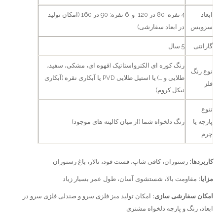
ابعاد
4 نفره: 80 در 120 و 6 نفره: 90 در 160 (امکان تولید
سزویس
در ابعاد سفارشی)
گارانتی
5 سال
رنگ کوره ای الکترواستاتیک (قهوه ای، مشکی، سفید،
نوع رنگ
طلایی و …) یا استیل طلایی PVD یا آبکاری نقره (آبکاری
فلز
نیکل کروم)
تنوع
پارچه یا
رنگ دلخواه شما (از میان کالیته های موجود)
چرم
کاربردها:
رستوران، کافی شاپ، فست فود، تالار، باغ رستوران
مزایا:
مقاومت بالا، شستشوی آسان، طول عمر بسیار زیاد
امکان سفارشی سازی:
امکان تولید میز فلزی سرو و صندلی فلزی سرو در
ابعاد، رنگ و پارچه دلخواه مشتری