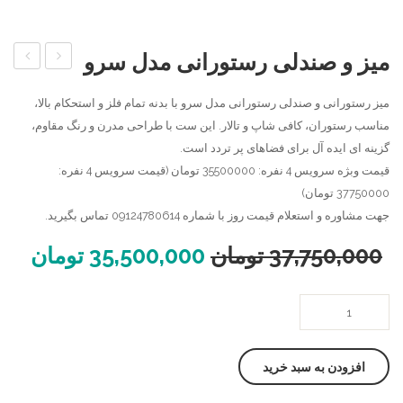
میز و صندلی رستورانی مدل سرو
صندلی
رستورا
میز رستورانی و صندلی رستورانی مدل سرو با بدنه تمام فلز و استحکام بالا،
و
رستورانی
مناسب رستوران، کافی شاپ و تالار. این ست با طراحی مدرن و رنگ مقاوم،
مدل
صندلی
گزینه ای ایده آل برای فضاهای پر تردد است.
دماوند
رستورا
قیمت وبژه سرویس 4 نفره: 35500000 تومان (قیمت سرویس 4 نفره:
مدل
37750000 تومان)
کاج
جهت مشاوره و استعلام قیمت روز با شماره 09124780614 تماس بگیرید.
37,750,000
تومان
35,500,000
تومان
میز
و
صندلی
افزودن به سبد خرید
رستورانی
مدل