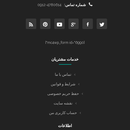
شماره تماس:
0912-4780614
[mc4wp_form id="6990"]
خدمات مشتریان
تماس با ما
شرایط و قوانین
حفظ حریم خصوصی
نقشه سایت
حساب کاربری من
اطلاعات