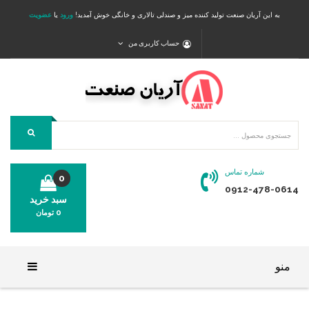
به این آریان صنعت تولید کننده میز و صندلی تالاری و خانگی خوش آمدید!
ورود
یا
عضویت
حساب کاربری من
شماره تماس
0
0912-478-0614
سبد خرید
0
تومان
محصولی در سبد خرید شما وجود ندارد.
منو
خانه