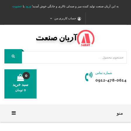
به این آریان صنعت تولید کننده میز و صندلی تالاری و خانگی خوش آمدید!
ورود
یا
عضویت
حساب کاربری من
شماره تماس
0
0912-478-0614
سبد خرید
0
تومان
محصولی در سبد خرید شما وجود ندارد.
منو
خانه