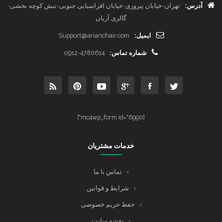
آدرس:
تهران-خیابان پیروزی-خیابان افراسیابی جنوبی-نبش کوچه بخشی-
گالری آریان
ایمیل:
Support@arianchair.com
شماره تماس:
0912-4780614
[mc4wp_form id="6990"]
خدمات مشتریان
تماس با ما
شرایط و قوانین
حفظ حریم خصوصی
نقشه سایت