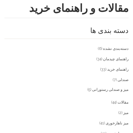
مقالات و راهنمای خرید
فروشگاه
مقالات و راهنمای خرید
تجهیزات تالار و رستوران
دسته بندی ها
تماس با ما
میز و صندلی خانگی
علاقمندی ها
محصولات چوبی و فلزی
درباره تولیدی آریان صنعت
دسته‌بندی نشده
(6)
پیش پرداخت
خدمات
راهنمای چیدمان
(34)
راهنمای خرید
(33)
تماس با ما
صندلی
(7)
سوالات متداول
میز و صندلی رستورانی
(5)
مقالات
(44)
میز
(2)
میز ناهارخوری
(41)