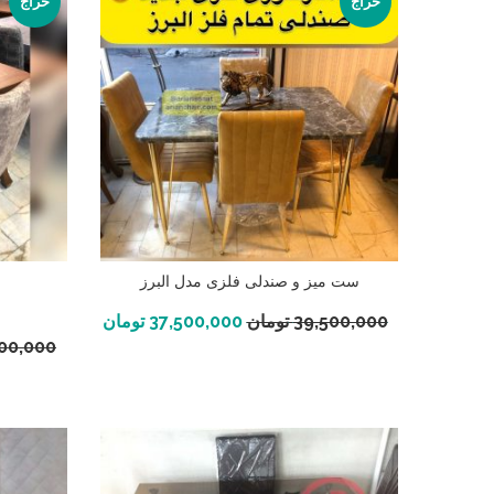
حراج
حراج
ست میز و صندلی فلزی مدل البرز
س
افزودن به سبد خرید
39,500,000
تومان
37,500,000
تومان
700,000