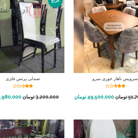
حراج
رویس ناهار خوری سرو
صندلی پرنس فلزی
نمره
نمره
2.34
2.49
افزودن به سبد خرید
افزودن به سبد خرید
51,
تومان
49,500,000
تومان
3,200,000
تومان
2,980,000
از 5
از 5