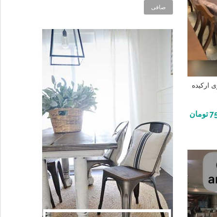
صافی
ی ارکیده
7
تومان