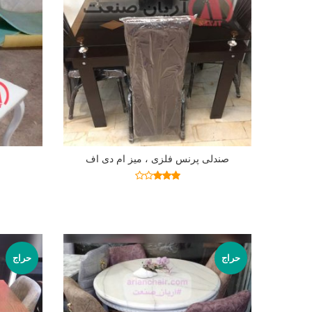
صندلی پرنس فلزی ، میز ام دی اف
اطلاعات بیشتر
نمره
2.92
از 5
حراج
حراج