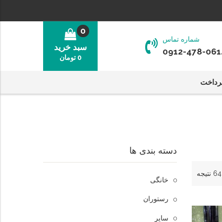
0
شماره تماس
سبد خرید
0912-478-061
0
تومان
رداخت
دسته بندی ها
خانگی
رستوران
سایر