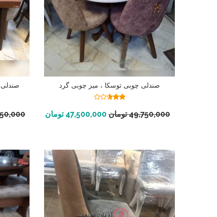
صندلی چوبی توسکا ، میز چوبی گرد
صندلی 
نمره
2.56
افزودن به سبد خرید
49,750,000
تومان
47,500,000
تومان
750,000
از 5