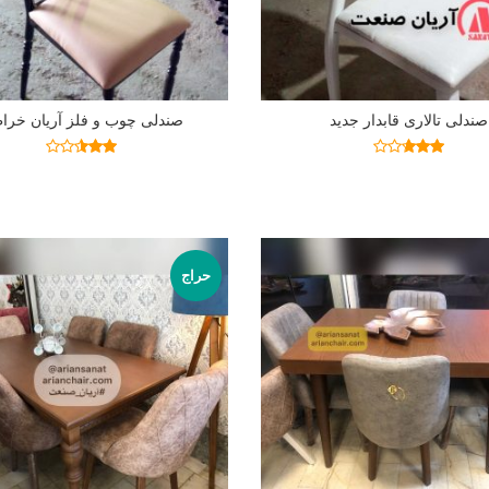
صندلی تالاری قابدار جدید
صندلی چوب و فلز آریان خرا
اطلاعات بیشتر
اطلاعات بیشتر
نمره
نمره
2.50
2.64
از 5
از 5
حراج