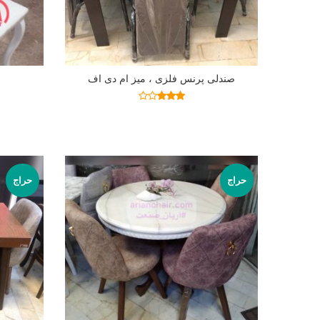
صندلی پرنس فلزی ، میز ام دی اف
اطلاعات بیشتر
نمره
2.92
از 5
حراج
حراج