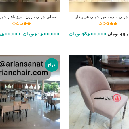
چوبی سرو ، میز چوبی شیار دار
صندلی چوبی نارون ، میز ناهار خور
نمره
نمره
2.41
2.50
افزودن به سبد خرید
انتخاب گزینه ها
49,
تومان
48,500,000
تومان
51,500,000
تومان
–
5,500,000
از 5
از 5
حراج