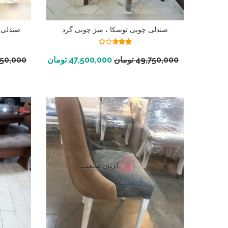
صندلی چوبی توسکا ، میز چوبی گرد
صندلی 
نمره
2.56
افزودن به سبد خرید
49,750,000
تومان
47,500,000
تومان
750,000
از 5