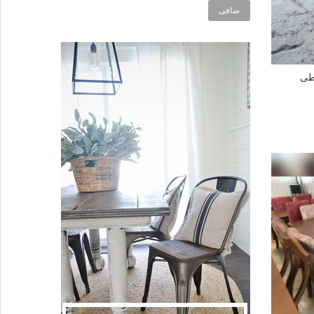
صافی
طی