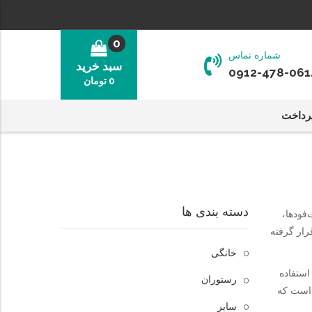
0
شماره تماس
سبد خرید
0912-478-061
0
تومان
رداخت
دسته بندی ها
‌فودها،
رار گرفته
خانگی
استفاده
رستوران
 است که
سایر