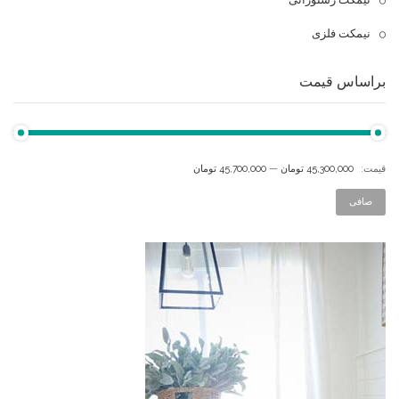
نیمکت فلزی
براساس قیمت
قيمت:
45,300,000 تومان
—
45,700,000 تومان
صافی