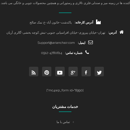
کننده ها در زمینه میز و صندلی فلزی تالاری و رستورانی و همچنین محصولات چوبی و خانگی می باشد.
آدرس کارخانه:
پاکدشت-خاتون آباد-خ نمک صالح
آدرس:
تهران-خیابان پیروزی-خیابان افراسیابی جنوبی-نبش کوچه بخشی-گالری آریان
ایمیل:
Support@arianchair.com
شماره تماس:
0912-4780614
[mc4wp_form id="6990"]
خدمات مشتریان
تماس با ما