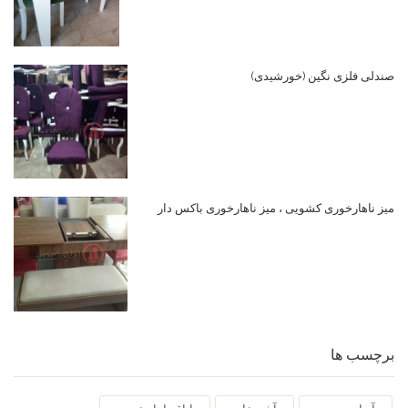
صندلی فلزی نگین (خورشیدی)
میز ناهارخوری کشویی ، میز ناهارخوری باکس دار
برچسب ها