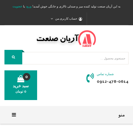
به این آریان صنعت تولید کننده میز و صندلی تالاری و خانگی خوش آمدید!
ورود
یا
عضویت
حساب کاربری من
شماره تماس
0
0912-478-0614
سبد خرید
0
تومان
محصولی در سبد خرید شما وجود ندارد.
منو
خانه