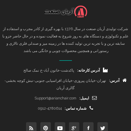
شرکت تولیدی آریان صنعت در سال 1376 با بهره گیری از کادر مجرب و استفاده از
علم و تکنولوژی و دستگاه های به روز شروع به فعالیت نموده و در حال حاضر جزو با
سابقه ترین و با تجربه ترین تولید کننده ها در زمینه میز و صندلی فلزی تالاری و
رستورانی و همچنین محصولات چوبی و خانگی می باشد.
آدرس کارخانه:
پاکدشت-خاتون آباد-خ نمک صالح
آدرس:
تهران-خیابان پیروزی-خیابان افراسیابی جنوبی-نبش کوچه بخشی-
گالری آریان
ایمیل:
Support@arianchair.com
شماره تماس:
0912-4780614