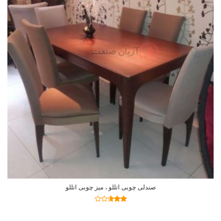
صندلی چوبی اتللو ، میز چوبی اتللو
اطلاعات بیشتر
نمره
2.54
از 5