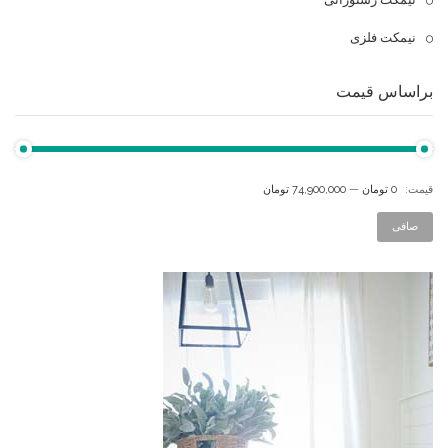
نیمکت فلزی
براساس قیمت
قيمت:
0 تومان
—
74,900,000 تومان
صافی