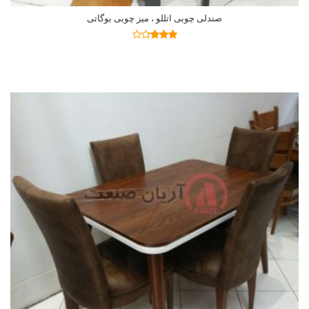
صندلی چوبی اتللو ، میز چوبی بوگاتی
اطلاعات بیشتر
نمره
3.19
از
5