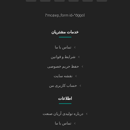
[mc4wp_form id="6990"]
خدمات مشتریان
تماس با ما
شرایط و قوانین
حفظ حریم خصوصی
نقشه سایت
حساب کاربری من
اطلاعات
درباره تولیدی آریان صنعت
تماس با ما