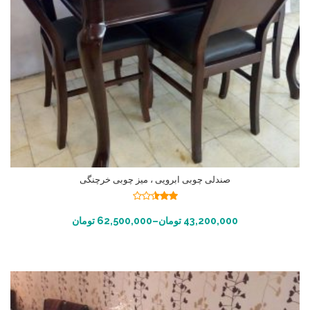
صندلی چوبی ابرویی ، میز چوبی خرچنگی
نمره
2.49
انتخاب گزینه ها
43,200,000
تومان
–
62,500,000
تومان
از 5