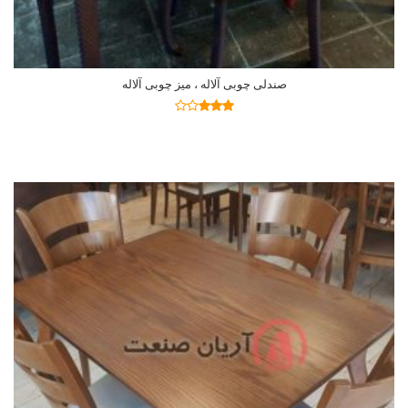
صندلی چوبی آلاله ، میز چوبی آلاله
اطلاعات بیشتر
نمره
2.77
از 5