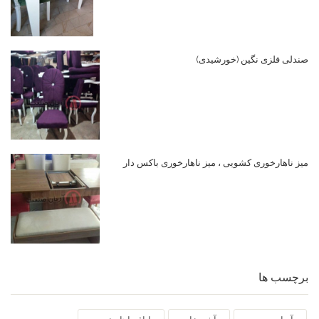
صندلی فلزی نگین (خورشیدی)
میز ناهارخوری کشویی ، میز ناهارخوری باکس دار
برچسب ها