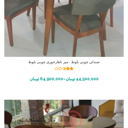
صندلی چوبی بلوط ، میز ناهارخوری چوبی بلوط
نمره
2.45
انتخاب گزینه ها
44,500,000
تومان
–
64,900,000
تومان
از 5