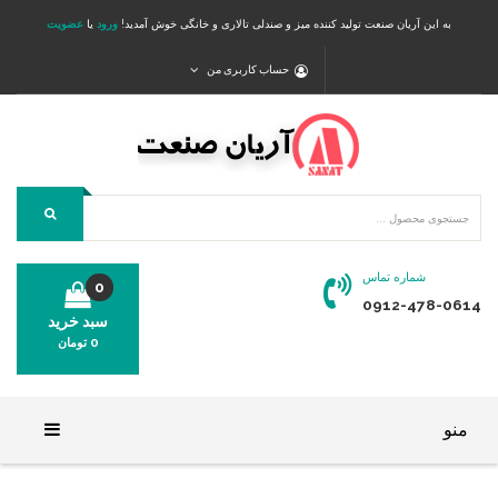
به این آریان صنعت تولید کننده میز و صندلی تالاری و خانگی خوش آمدید!
ورود
یا
عضویت
حساب کاربری من
شماره تماس
0
0912-478-0614
سبد خرید
0
تومان
محصولی در سبد خرید شما وجود ندارد.
منو
خانه