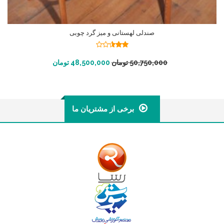
صندلی لهستانی و میز گرد چوبی
نمره
2.51
افزودن به سبد خرید
50,750,000
تومان
48,500,000
تومان
از 5
برخی از مشتریان ما