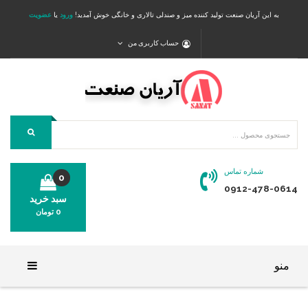
به این آریان صنعت تولید کننده میز و صندلی تالاری و خانگی خوش آمدید!
ورود
یا
عضویت
حساب کاربری من
شماره تماس
0
0912-478-0614
سبد خرید
0
تومان
محصولی در سبد خرید شما وجود ندارد.
منو
خانه