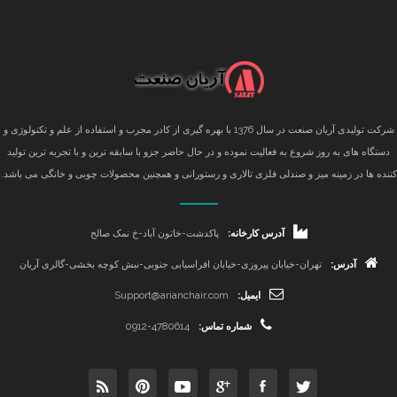
شرکت تولیدی آریان صنعت در سال 1376 با بهره گیری از کادر مجرب و استفاده از علم و تکنولوژی و
دستگاه های به روز شروع به فعالیت نموده و در حال حاضر جزو با سابقه ترین و با تجربه ترین تولید
کننده ها در زمینه میز و صندلی فلزی تالاری و رستورانی و همچنین محصولات چوبی و خانگی می باشد.
آدرس کارخانه:
پاکدشت-خاتون آباد-خ نمک صالح
آدرس:
تهران-خیابان پیروزی-خیابان افراسیابی جنوبی-نبش کوچه بخشی-گالری آریان
ایمیل:
Support@arianchair.com
شماره تماس:
0912-4780614