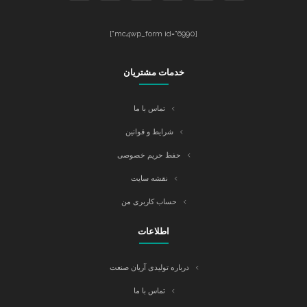
[mc4wp_form id="6990"]
خدمات مشتریان
تماس با ما
شرایط و قوانین
حفظ حریم خصوصی
نقشه سایت
حساب کاربری من
اطلاعات
درباره تولیدی آریان صنعت
تماس با ما