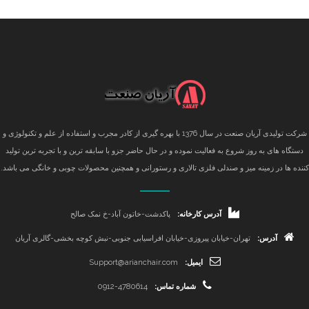
شرکت تولیدی آریان صنعت در سال 1376 با بهره گیری از کادر مجرب و استفاده از علم و تکنولوژی و
دستگاه های به روز شروع به فعالیت نموده و در حال حاضر جزو با سابقه ترین و با تجربه ترین تولید
کننده ها در زمینه میز و صندلی فلزی تالاری و رستورانی و همچنین محصولات چوبی و خانگی می باشد.
آدرس کارخانه:
پاکدشت-خاتون آباد-خ نمک صالح
آدرس:
تهران-خیابان پیروزی-خیابان افراسیابی جنوبی-نبش کوچه بخشی-گالری آریان
ایمیل:
Support@arianchair.com
شماره تماس:
0912-4780614