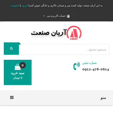
به این آریان صنعت تولید کننده میز و صندلی تالاری و خانگی خوش آمدید!
ورود
یا
عضویت
حساب کاربری من
شماره تماس
0
0912-478-0614
سبد خرید
0
تومان
محصولی در سبد خرید شما وجود ندارد.
منو
خانه