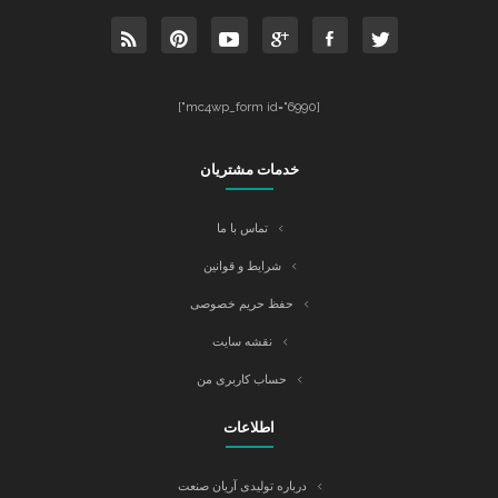
[mc4wp_form id="6990"]
خدمات مشتریان
تماس با ما
شرایط و قوانین
حفظ حریم خصوصی
نقشه سایت
حساب کاربری من
اطلاعات
درباره تولیدی آریان صنعت