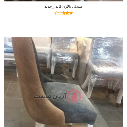
صندلی تالاری قابدار جدید
اطلاعات بیشتر
نمره
2.64
از 5