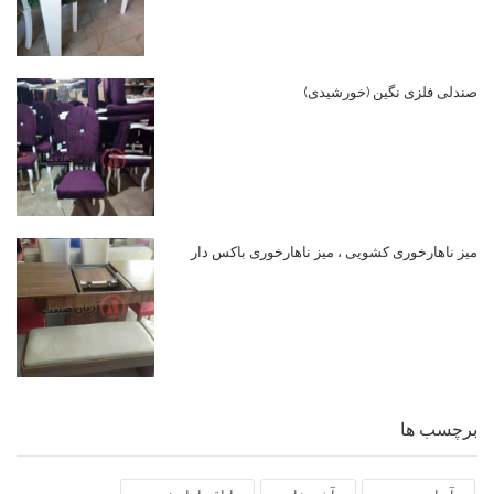
صندلی فلزی نگین (خورشیدی)
میز ناهارخوری کشویی ، میز ناهارخوری باکس دار
برچسب ها