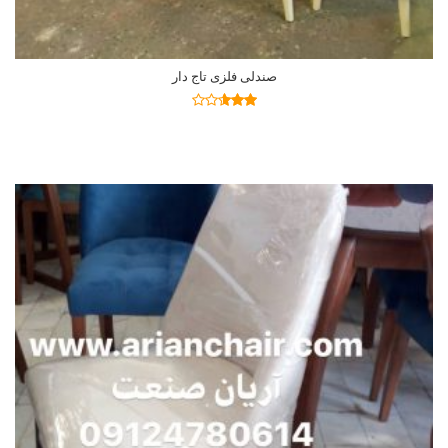
صندلی فلزی تاج دار
اطلاعات بیشتر
نمره
2.55
از 5