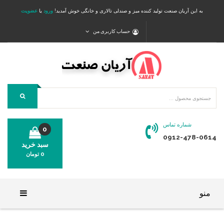
به این آریان صنعت تولید کننده میز و صندلی تالاری و خانگی خوش آمدید!
ورود
یا
عضویت
حساب کاربری من
شماره تماس
0
0912-478-0614
سبد خرید
0
تومان
محصولی در سبد خرید شما وجود ندارد.
منو
خانه