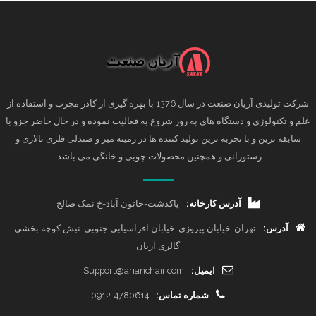
شرکت تولیدی آریان صنعت در سال 1376 با بهره گیری از کادر مجرب و استفاده از
علم و تکنولوژی و دستگاه های به روز شروع به فعالیت نموده و در حال حاضر جزو با
سابقه ترین و با تجربه ترین تولید کننده ها در زمینه میز و صندلی فلزی تالاری و
رستورانی و همچنین محصولات چوبی و خانگی می باشد.
آدرس کارخانه:
پاکدشت-خاتون آباد-خ نمک صالح
آدرس:
تهران-خیابان پیروزی-خیابان افراسیابی جنوبی-نبش کوچه بخشی-
گالری آریان
ایمیل:
Support@arianchair.com
شماره تماس:
0912-4780614