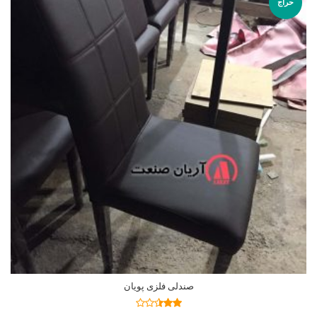
حراج
صندلی فلزی پویان
نمره