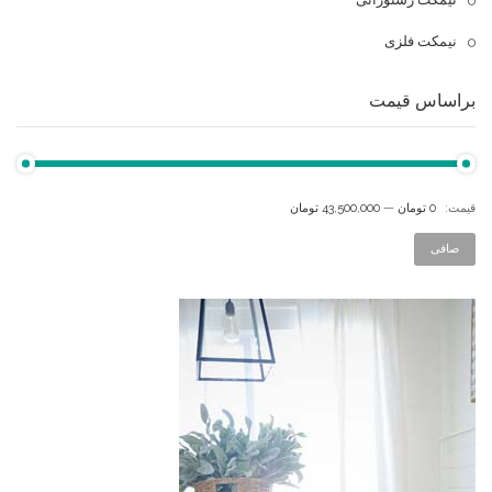
نیمکت فلزی
براساس قیمت
قيمت:
0 تومان
—
43,500,000 تومان
صافی