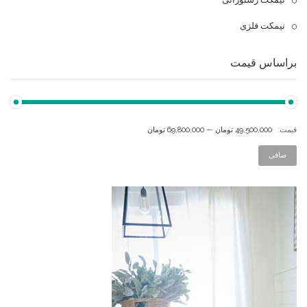
نیمکت فلزی
براساس قیمت
قيمت:
49,500,000 تومان
—
69,800,000 تومان
صافی