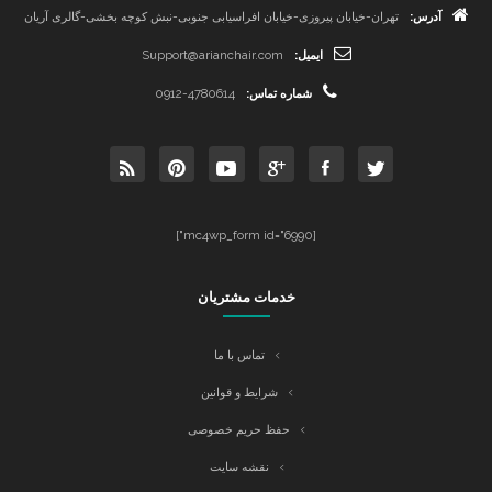
آدرس:
تهران-خیابان پیروزی-خیابان افراسیابی جنوبی-نبش کوچه بخشی-گالری آریان
ایمیل:
Support@arianchair.com
شماره تماس:
0912-4780614
[mc4wp_form id="6990"]
خدمات مشتریان
تماس با ما
شرایط و قوانین
حفظ حریم خصوصی
نقشه سایت