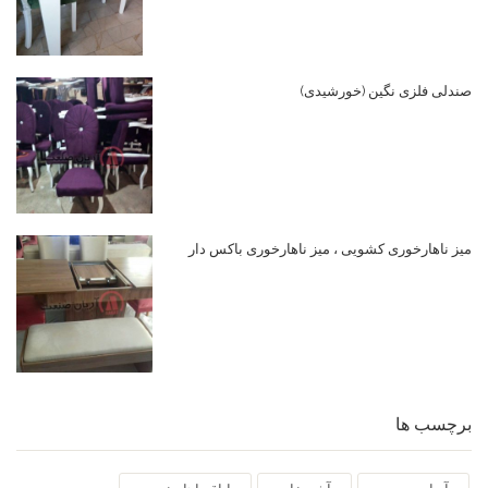
صندلی فلزی نگین (خورشیدی)
میز ناهارخوری کشویی ، میز ناهارخوری باکس دار
برچسب ها