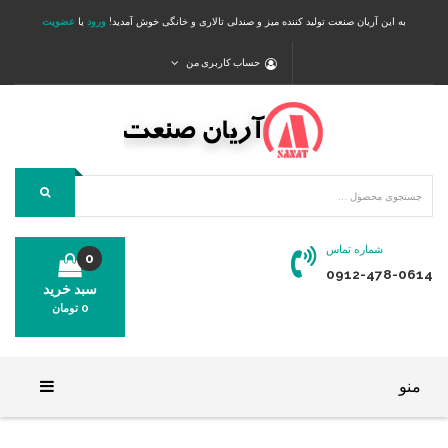
به این آریان صنعت تولید کننده میز و صندلی تالاری و خانگی خوش آمدید!
ورود
یا
عضویت
حساب کاربری من
شماره تماس
0
0912-478-0614
سبد خرید
0
تومان
محصولی در سبد خرید شما وجود ندارد.
منو
خانه