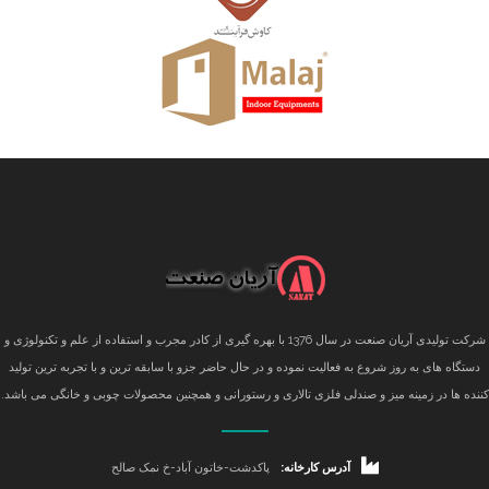
شرکت تولیدی آریان صنعت در سال 1376 با بهره گیری از کادر مجرب و استفاده از علم و تکنولوژی و
دستگاه های به روز شروع به فعالیت نموده و در حال حاضر جزو با سابقه ترین و با تجربه ترین تولید
کننده ها در زمینه میز و صندلی فلزی تالاری و رستورانی و همچنین محصولات چوبی و خانگی می باشد.
آدرس کارخانه:
پاکدشت-خاتون آباد-خ نمک صالح