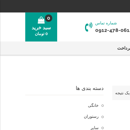
0
شماره تماس
سبد خرید
0912-478-061
0
تومان
رداخت
دسته بندی ها
ک نتیجه
خانگی
رستوران
سایر