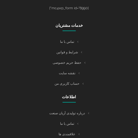
[mc4wp_form id="6990"]
خدمات مشتریان
تماس با ما
شرایط و قوانین
حفظ حریم خصوصی
نقشه سایت
حساب کاربری من
اطلاعات
درباره تولیدی آریان صنعت
تماس با ما
علاقمندی ها