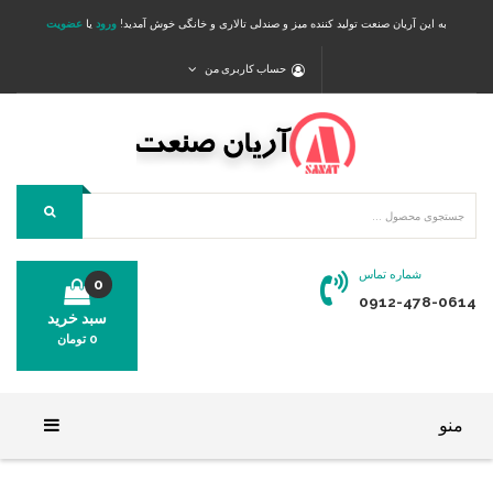
به این آریان صنعت تولید کننده میز و صندلی تالاری و خانگی خوش آمدید!
ورود
یا
عضویت
حساب کاربری من
شماره تماس
0
0912-478-0614
سبد خرید
0
تومان
محصولی در سبد خرید شما وجود ندارد.
منو
خانه