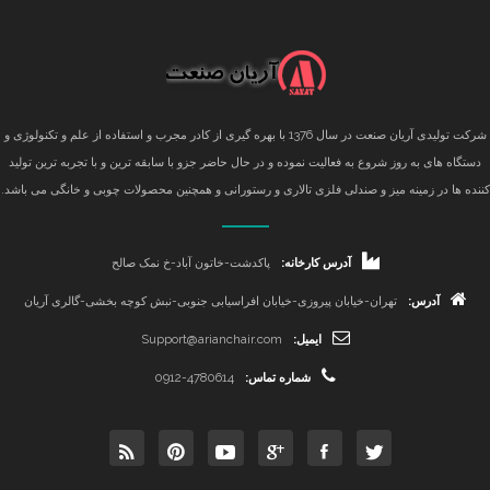
شرکت تولیدی آریان صنعت در سال 1376 با بهره گیری از کادر مجرب و استفاده از علم و تکنولوژی و
دستگاه های به روز شروع به فعالیت نموده و در حال حاضر جزو با سابقه ترین و با تجربه ترین تولید
کننده ها در زمینه میز و صندلی فلزی تالاری و رستورانی و همچنین محصولات چوبی و خانگی می باشد.
آدرس کارخانه:
پاکدشت-خاتون آباد-خ نمک صالح
آدرس:
تهران-خیابان پیروزی-خیابان افراسیابی جنوبی-نبش کوچه بخشی-گالری آریان
ایمیل:
Support@arianchair.com
شماره تماس:
0912-4780614