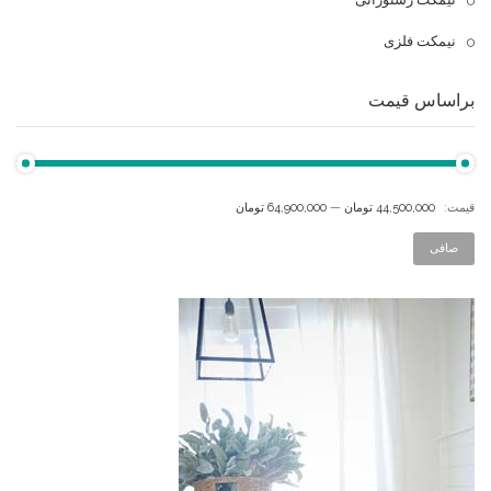
نیمکت فلزی
براساس قیمت
قيمت:
44,500,000 تومان
—
64,900,000 تومان
صافی