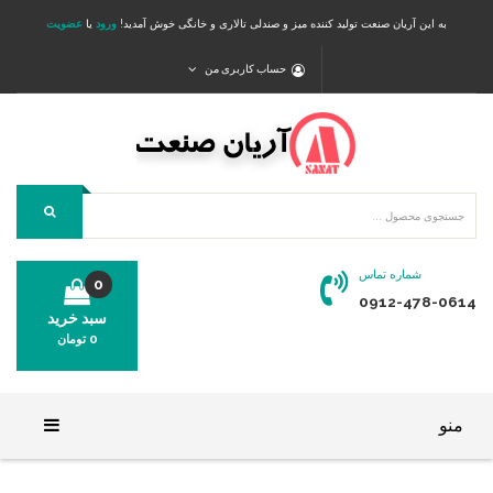
به این آریان صنعت تولید کننده میز و صندلی تالاری و خانگی خوش آمدید!
ورود
یا
عضویت
حساب کاربری من
شماره تماس
0
0912-478-0614
سبد خرید
0
تومان
محصولی در سبد خرید شما وجود ندارد.
منو
خانه