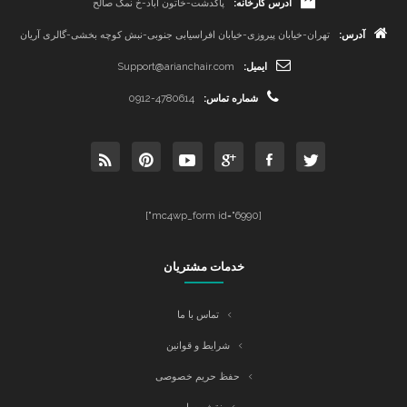
آدرس کارخانه:
پاکدشت-خاتون آباد-خ نمک صالح
آدرس:
تهران-خیابان پیروزی-خیابان افراسیابی جنوبی-نبش کوچه بخشی-گالری آریان
ایمیل:
Support@arianchair.com
شماره تماس:
0912-4780614
[mc4wp_form id="6990"]
خدمات مشتریان
تماس با ما
شرایط و قوانین
حفظ حریم خصوصی