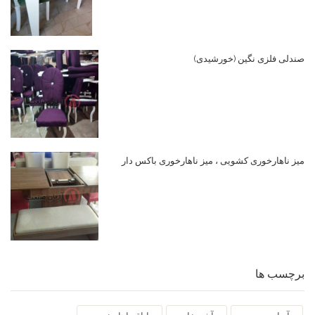
صندلی فلزی نگین (خورشیدی)
میز ناهارخوری کشویی ، میز ناهارخوری باکس دار
برچسب ها