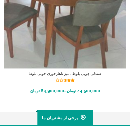
صندلی چوبی بلوط ، میز ناهارخوری چوبی بلوط
نمره
2.45
انتخاب گزینه ها
44,500,000
تومان
–
64,900,000
تومان
از 5
برخی از مشتریان ما