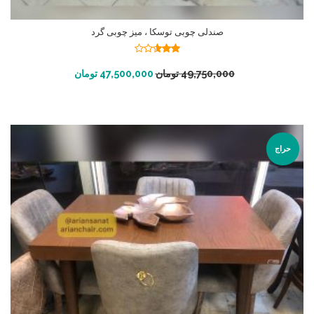
صندلی چوبی توسکا ، میز چوبی گرد
نمره
2.56
افزودن به سبد خرید
49,750,000
تومان
47,500,000
تومان
از 5
حراج