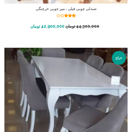
صندلی چوبی فیلی ، میز چوبی خرچنگی
نمره
2.82
از
افزودن به سبد خرید
44,300,000
تومان
42,900,000
تومان
5
حراج