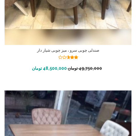
صندلی چوبی سرو ، میز چوبی شیار دار
نمره
2.50
افزودن به سبد خرید
49,750,000
تومان
48,500,000
تومان
از 5