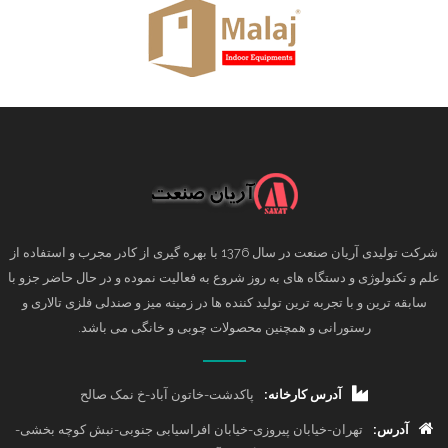
شرکت تولیدی آریان صنعت در سال 1376 با بهره گیری از کادر مجرب و استفاده از
علم و تکنولوژی و دستگاه های به روز شروع به فعالیت نموده و در حال حاضر جزو با
سابقه ترین و با تجربه ترین تولید کننده ها در زمینه میز و صندلی فلزی تالاری و
رستورانی و همچنین محصولات چوبی و خانگی می باشد.
آدرس کارخانه:
پاکدشت-خاتون آباد-خ نمک صالح
آدرس:
تهران-خیابان پیروزی-خیابان افراسیابی جنوبی-نبش کوچه بخشی-