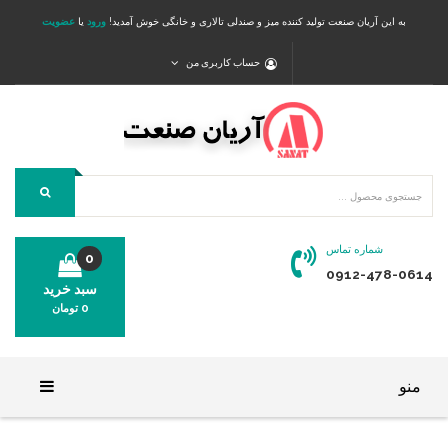
به این آریان صنعت تولید کننده میز و صندلی تالاری و خانگی خوش آمدید!
ورود
یا
عضویت
حساب کاربری من
شماره تماس
0
0912-478-0614
سبد خرید
0
تومان
محصولی در سبد خرید شما وجود ندارد.
منو
خانه