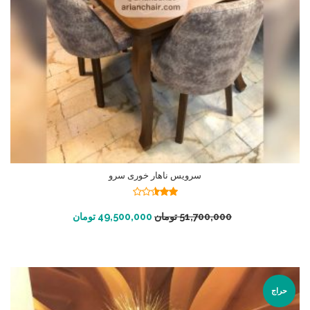
سرویس ناهار خوری سرو
نمره
2.49
افزودن به سبد خرید
51,700,000
تومان
49,500,000
تومان
از 5
حراج