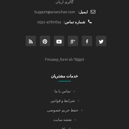
گالری آریان
ایمیل:
Support@arianchair.com
شماره تماس:
0912-4780614
[mc4wp_form id="6990"]
خدمات مشتریان
تماس با ما
شرایط و قوانین
حفظ حریم خصوصی
نقشه سایت