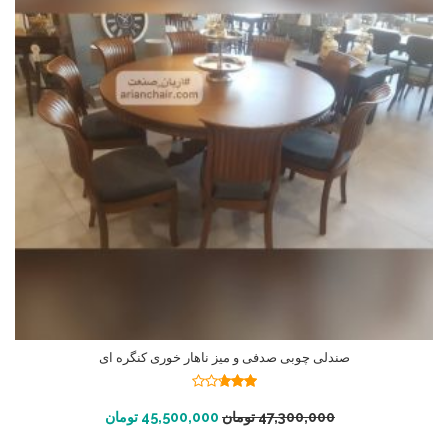
صندلی چوبی صدفی و میز ناهار خوری کنگره ای
نمره
2.65
افزودن به سبد خرید
47,300,000
تومان
45,500,000
تومان
از 5