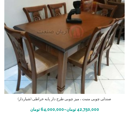
صندلی چوبی منبت ، میز چوبی طرح دار پایه خراطی (شیاردار)
انتخاب گزینه ها
42,750,000
تومان
–
64,000,000
تومان