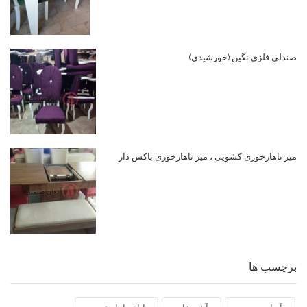
صندلی فلزی نگین (خورشیدی)
میز ناهارخوری کشویی ، میز ناهارخوری باکس دار
برچسب ها