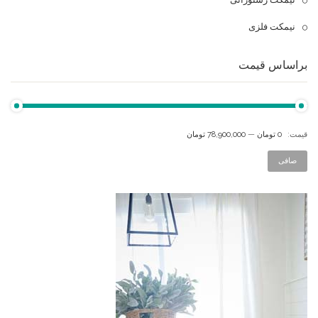
نیمکت فلزی
براساس قیمت
قيمت:
0 تومان
—
78,900,000 تومان
صافی