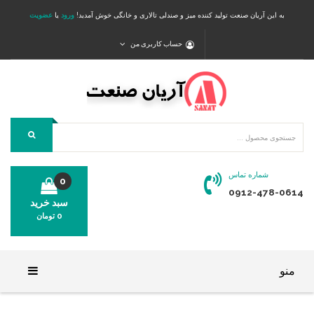
به این آریان صنعت تولید کننده میز و صندلی تالاری و خانگی خوش آمدید!
ورود
یا
عضویت
حساب کاربری من
شماره تماس
0
0912-478-0614
سبد خرید
0
تومان
محصولی در سبد خرید شما وجود ندارد.
منو
خانه