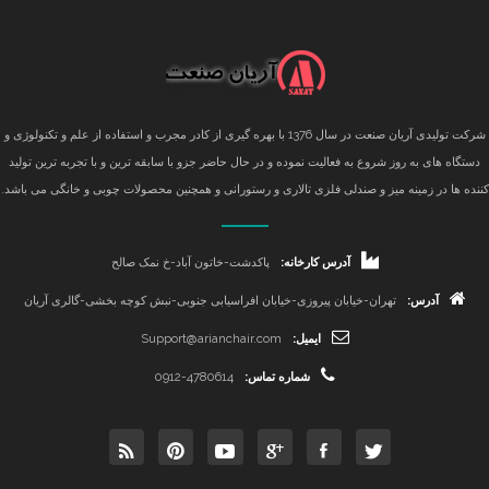
شرکت تولیدی آریان صنعت در سال 1376 با بهره گیری از کادر مجرب و استفاده از علم و تکنولوژی و
دستگاه های به روز شروع به فعالیت نموده و در حال حاضر جزو با سابقه ترین و با تجربه ترین تولید
کننده ها در زمینه میز و صندلی فلزی تالاری و رستورانی و همچنین محصولات چوبی و خانگی می باشد.
آدرس کارخانه:
پاکدشت-خاتون آباد-خ نمک صالح
آدرس:
تهران-خیابان پیروزی-خیابان افراسیابی جنوبی-نبش کوچه بخشی-گالری آریان
ایمیل:
Support@arianchair.com
شماره تماس:
0912-4780614