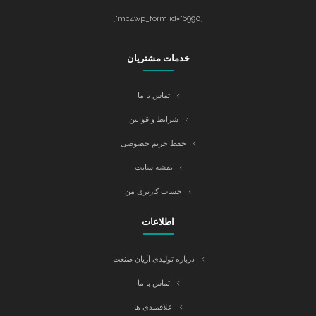
[mc4wp_form id="6990"]
خدمات مشتریان
تماس با ما
شرایط و قوانین
حفظ حریم خصوصی
نقشه سایت
حساب کاربری من
اطلاعات
درباره تولیدی آریان صنعت
تماس با ما
علاقمندی ها