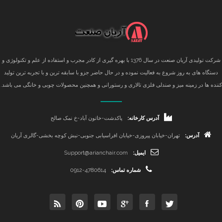
شرکت تولیدی آریان صنعت در سال 1376 با بهره گیری از کادر مجرب و استفاده از علم و تکنولوژی و
دستگاه های به روز شروع به فعالیت نموده و در حال حاضر جزو با سابقه ترین و با تجربه ترین تولید
کننده ها در زمینه میز و صندلی فلزی تالاری و رستورانی و همچنین محصولات چوبی و خانگی می باشد.
آدرس کارخانه:
پاکدشت-خاتون آباد-خ نمک صالح
آدرس:
تهران-خیابان پیروزی-خیابان افراسیابی جنوبی-نبش کوچه بخشی-گالری آریان
ایمیل:
Support@arianchair.com
شماره تماس:
0912-4780614