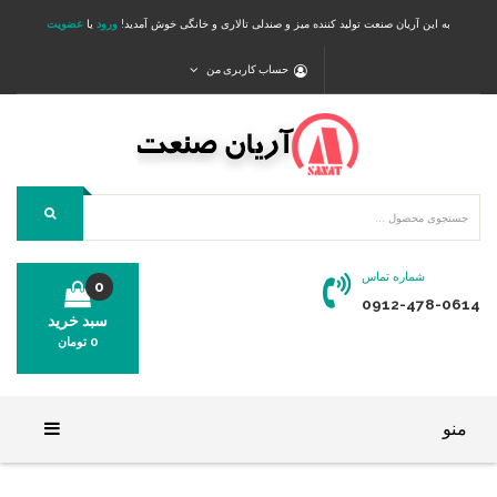
به این آریان صنعت تولید کننده میز و صندلی تالاری و خانگی خوش آمدید!
ورود
یا
عضویت
حساب کاربری من
شماره تماس
0
0912-478-0614
سبد خرید
0
تومان
محصولی در سبد خرید شما وجود ندارد.
منو
خانه