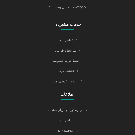
[mc4wp_form id="6990"]
خدمات مشتریان
تماس با ما
شرایط و قوانین
حفظ حریم خصوصی
نقشه سایت
حساب کاربری من
اطلاعات
درباره تولیدی آریان صنعت
تماس با ما
علاقمندی ها