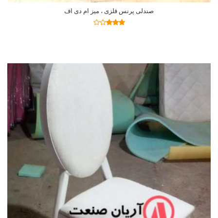
صندلی پرنس فلزی ، میز ام دی اف
اطلاعات بیشتر
نمره
2.92
از
5