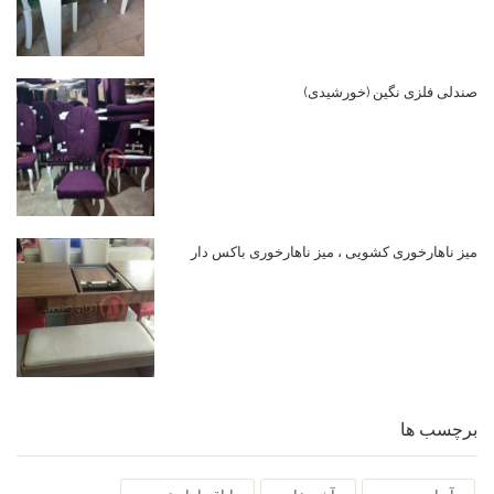
صندلی فلزی نگین (خورشیدی)
میز ناهارخوری کشویی ، میز ناهارخوری باکس دار
برچسب ها