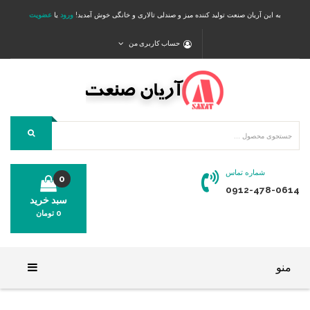
به این آریان صنعت تولید کننده میز و صندلی تالاری و خانگی خوش آمدید!
ورود
یا
عضویت
حساب کاربری من
شماره تماس
0
0912-478-0614
سبد خرید
0
تومان
محصولی در سبد خرید شما وجود ندارد.
منو
خانه