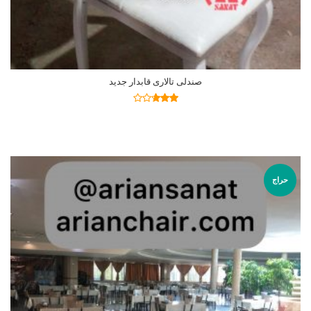
صندلی تالاری قابدار جدید
اطلاعات بیشتر
نمره
2.64
از 5
حراج