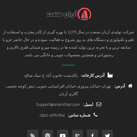
شرکت تولیدی آریان صنعت در سال 1376 با بهره گیری از کادر مجرب و استفاده از
علم و تکنولوژی و دستگاه های به روز شروع به فعالیت نموده و در حال حاضر جزو با
سابقه ترین و با تجربه ترین تولید کننده ها در زمینه میز و صندلی فلزی تالاری و
رستورانی و همچنین محصولات چوبی و خانگی می باشد.
آدرس کارخانه:
پاکدشت-خاتون آباد-خ نمک صالح
آدرس:
تهران-خیابان پیروزی-خیابان افراسیابی جنوبی-نبش کوچه بخشی-
گالری آریان
ایمیل:
Support@arianchair.com
شماره تماس:
0912-4780614