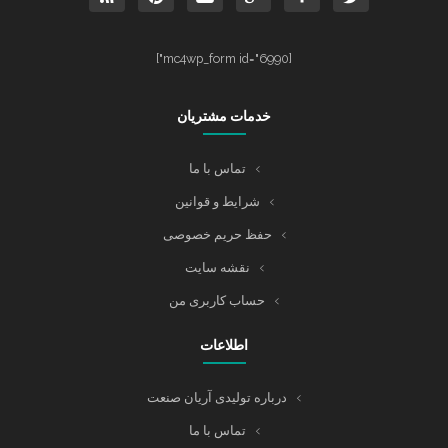
[mc4wp_form id="6990"]
خدمات مشتریان
تماس با ما
شرایط و قوانین
حفظ حریم خصوصی
نقشه سایت
حساب کاربری من
اطلاعات
درباره تولیدی آریان صنعت
تماس با ما