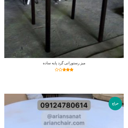
میز رستورانی گرد پایه ساده
اطلاعات بیشتر
نمره
2.69
از 5
حراج