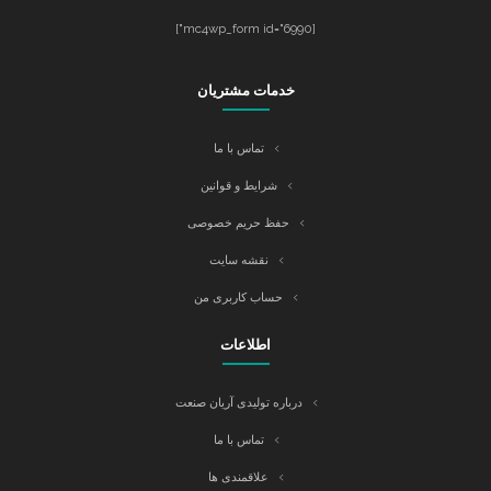
[mc4wp_form id="6990"]
خدمات مشتریان
تماس با ما
شرایط و قوانین
حفظ حریم خصوصی
نقشه سایت
حساب کاربری من
اطلاعات
درباره تولیدی آریان صنعت
تماس با ما
علاقمندی ها