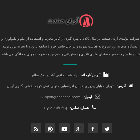
شرکت تولیدی آریان صنعت در سال 1376 با بهره گیری از کادر مجرب و استفاده از علم و تکنولوژی و
دستگاه های به روز شروع به فعالیت نموده و در حال حاضر جزو با سابقه ترین و با تجربه ترین تولید
کننده ها در زمینه میز و صندلی فلزی تالاری و رستورانی و همچنین محصولات چوبی و خانگی می باشد.
آدرس کارخانه:
پاکدشت-خاتون آباد-خ نمک صالح
آدرس:
تهران-خیابان پیروزی-خیابان افراسیابی جنوبی-نبش کوچه بخشی-گالری آریان
ایمیل:
Support@arianchair.com
شماره تماس:
0912-4780614