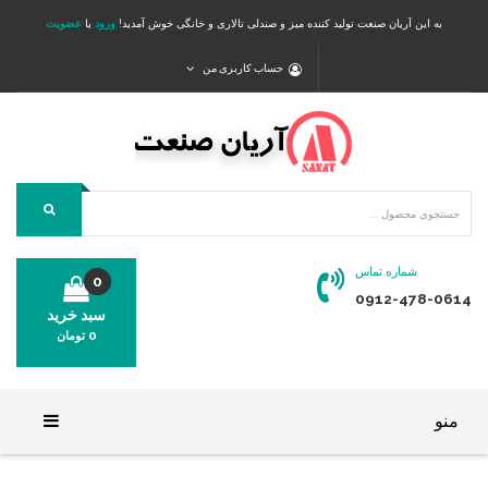
به این آریان صنعت تولید کننده میز و صندلی تالاری و خانگی خوش آمدید!
ورود
یا
عضویت
حساب کاربری من
شماره تماس
0
0912-478-0614
سبد خرید
0
تومان
محصولی در سبد خرید شما وجود ندارد.
منو
خانه