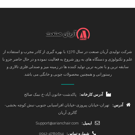
شرکت تولیدی آریان صنعت در سال 1376 با بهره گیری از کادر مجرب و استفاده از
علم و تکنولوژی و دستگاه های به روز شروع به فعالیت نموده و در حال حاضر جزو با
سابقه ترین و با تجربه ترین تولید کننده ها در زمینه میز و صندلی فلزی تالاری و
رستورانی و همچنین محصولات چوبی و خانگی می باشد.
آدرس کارخانه:
پاکدشت-خاتون آباد-خ نمک صالح
آدرس:
تهران-خیابان پیروزی-خیابان افراسیابی جنوبی-نبش کوچه بخشی-
گالری آریان
ایمیل:
Support@arianchair.com
شماره تماس:
0912-4780614