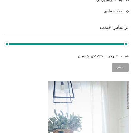
نیمکت فلزی
براساس قیمت
قيمت:
0 تومان
—
79,900,000 تومان
صافی