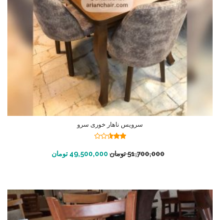
سرویس ناهار خوری سرو
نمره
2.49
افزودن به سبد خرید
51,700,000
تومان
49,500,000
تومان
از 5