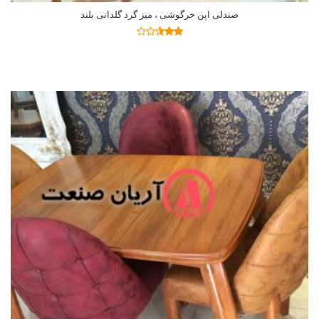
صندلی اپن خرگوشی ، میز گرد گلدانی بلند
اطلاعات بیشتر
نمره
2.48
از 5