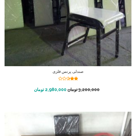
صندلی پرنس فلزی
نمره
2.34
افزودن به سبد خرید
3,200,000
تومان
2,980,000
تومان
از 5