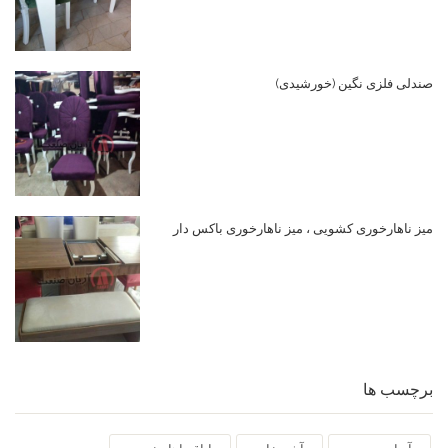
صندلی فلزی نگین (خورشیدی)
میز ناهارخوری کشویی ، میز ناهارخوری باکس دار
برچسب ها