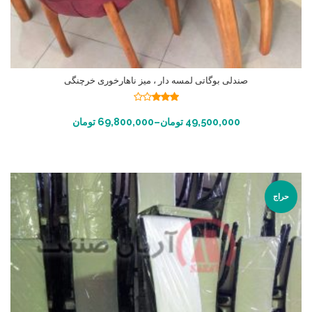
صندلی بوگاتی لمسه دار ، میز ناهارخوری خرچنگی
نمره
2.95
از
انتخاب گزینه ها
49,500,000
تومان
–
69,800,000
تومان
5
حراج