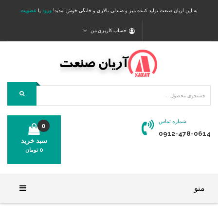
به این آریان صنعت تولید کننده میز و صندلی تالاری و خانگی خوش آمدید!
ورود
یا
عضویت
حساب کاربری من
شماره تماس
0
0912-478-0614
سبد خرید
0
تومان
محصولی در سبد خرید شما وجود ندارد.
منو
خانه