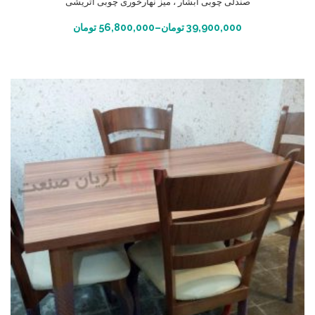
صندلی چوبی آبشار ، میز نهارخوری چوبی اتریشی
انتخاب گزینه ها
39,900,000
تومان
–
56,800,000
تومان