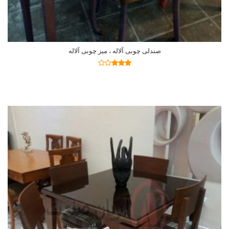
صندلی چوبی آلاله ، میز چوبی آلاله
اطلاعات بیشتر
نمره
2.77
از 5