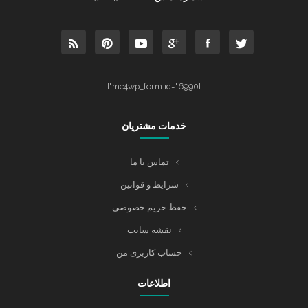
[mc4wp_form id="6990"]
خدمات مشتریان
تماس با ما
شرایط و قوانین
حفظ حریم خصوصی
نقشه سایت
حساب کاربری من
اطلاعات