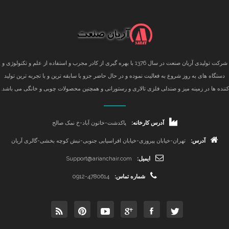
شرکت تولیدی آریان صنعت در سال 1376 با بهره گیری از کادر مجرب و استفاده از علم و تکنولوژی و
دستگاه های به روز شروع به فعالیت نموده و در حال حاضر جزو با سابقه ترین و با تجربه ترین تولید
کننده ها در زمینه میز و صندلی فلزی تالاری و رستورانی و همچنین محصولات چوبی و خانگی می باشد.
آدرس کارخانه:
پاکدشت-خاتون آباد-خ نمک صالح
آدرس:
تهران-خیابان پیروزی-خیابان افراسیابی جنوبی-نبش کوچه بخشی-گالری آریان
ایمیل:
Support@arianchair.com
شماره تماس:
0912-4780614