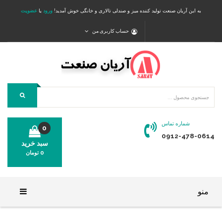
به این آریان صنعت تولید کننده میز و صندلی تالاری و خانگی خوش آمدید!
ورود
یا
عضویت
حساب کاربری من
شماره تماس
0
0912-478-0614
سبد خرید
0
تومان
محصولی در سبد خرید شما وجود ندارد.
منو
خانه