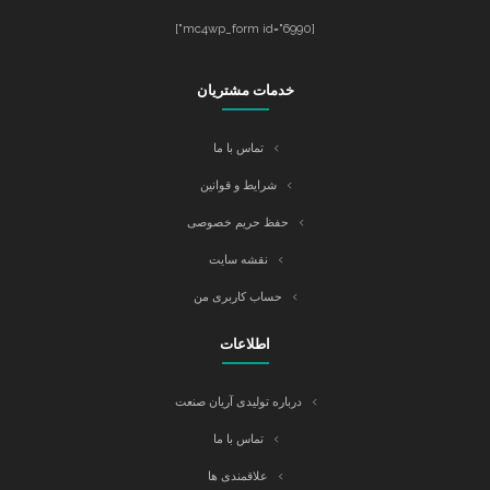
[mc4wp_form id="6990"]
خدمات مشتریان
تماس با ما
شرایط و قوانین
حفظ حریم خصوصی
نقشه سایت
حساب کاربری من
اطلاعات
درباره تولیدی آریان صنعت
تماس با ما
علاقمندی ها