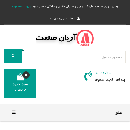
به این آریان صنعت تولید کننده میز و صندلی تالاری و خانگی خوش آمدید!
ورود
یا
عضویت
حساب کاربری من
شماره تماس
0
0912-478-0614
سبد خرید
0
تومان
محصولی در سبد خرید شما وجود ندارد.
منو
خانه