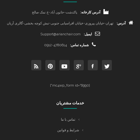
آدرس کارخانه:
پاکدشت-خاتون آباد-خ نمک صالح
آدرس:
تهران-خیابان پیروزی-خیابان افراسیابی جنوبی-نبش کوچه بخشی-گالری آریان
ایمیل:
Support@arianchair.com
شماره تماس:
0912-4780614
[mc4wp_form id="6990"]
خدمات مشتریان
تماس با ما
شرایط و قوانین