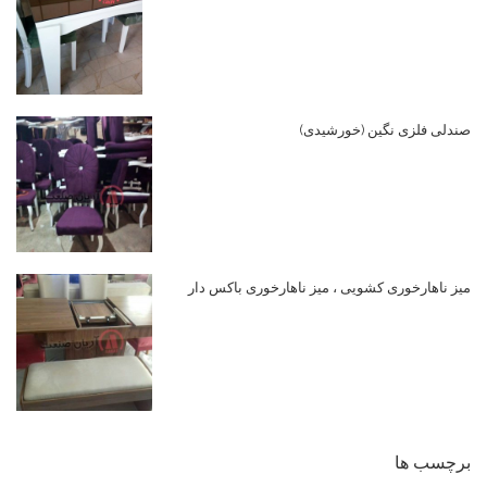
صندلی فلزی نگین (خورشیدی)
میز ناهارخوری کشویی ، میز ناهارخوری باکس دار
برچسب ها