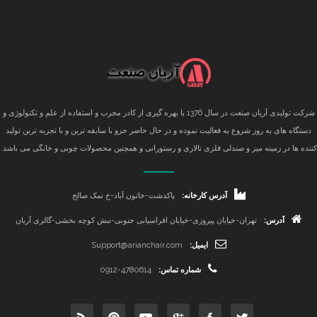
شرکت تولیدی آریان صنعت در سال 1376 با بهره گیری از کادر مجرب و استفاده از علم و تکنولوژی و
دستگاه های به روز شروع به فعالیت نموده و در حال حاضر جزو با سابقه ترین و با تجربه ترین تولید
کننده ها در زمینه میز و صندلی فلزی تالاری و رستورانی و همچنین محصولات چوبی و خانگی می باشد.
آدرس کارخانه:
پاکدشت-خاتون آباد-خ نمک صالح
آدرس:
تهران-خیابان پیروزی-خیابان افراسیابی جنوبی-نبش کوچه بخشی-گالری آریان
ایمیل:
Support@arianchair.com
شماره تماس:
0912-4780614