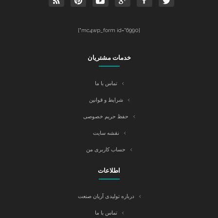
[mc4wp_form id="6990"]
خدمات مشتریان
تماس با ما
شرایط و قوانین
حفظ حریم خصوصی
نقشه سایت
حساب کاربری من
اطلاعات
درباره تولیدی آریان صنعت
تماس با ما