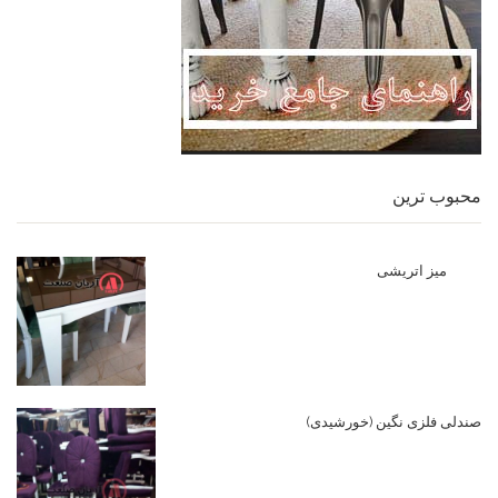
محبوب ترین
میز اتریشی
صندلی فلزی نگین (خورشیدی)