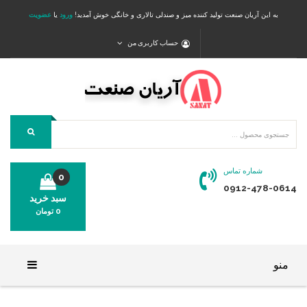
به این آریان صنعت تولید کننده میز و صندلی تالاری و خانگی خوش آمدید!
ورود
یا
عضویت
حساب کاربری من
شماره تماس
0
0912-478-0614
سبد خرید
0
تومان
محصولی در سبد خرید شما وجود ندارد.
منو
خانه