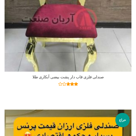
صندلی فلزی قاب دار پشت بیضی آبکاری طلا
اطلاعات بیشتر
نمره
2.64
از 5
حراج