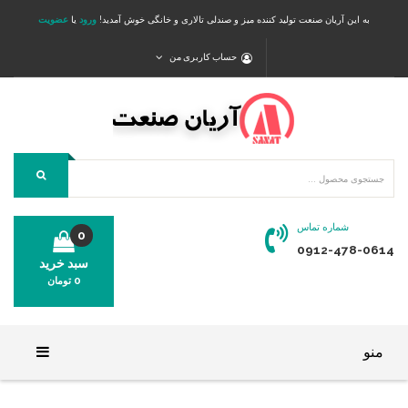
به این آریان صنعت تولید کننده میز و صندلی تالاری و خانگی خوش آمدید!
ورود
یا
عضویت
حساب کاربری من
شماره تماس
0
0912-478-0614
سبد خرید
0
تومان
محصولی در سبد خرید شما وجود ندارد.
منو
خانه