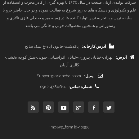
شرکت تولیدی آریان صنعت در سال 1376 با بهره گیری از کادر مجرب و استفاده از
علم و تکنولوژی و دستگاه های به روز شروع به فعالیت نموده و در حال حاضر جزو با
سابقه ترین و با تجربه ترین تولید کننده ها در زمینه میز و صندلی فلزی تالاری و
رستورانی و همچنین محصولات چوبی و خانگی می باشد.
آدرس کارخانه:
پاکدشت-خاتون آباد-خ نمک صالح
آدرس:
تهران-خیابان پیروزی-خیابان افراسیابی جنوبی-نبش کوچه بخشی-
گالری آریان
ایمیل:
Support@arianchair.com
شماره تماس:
0912-4780614
[mc4wp_form id="6990"]