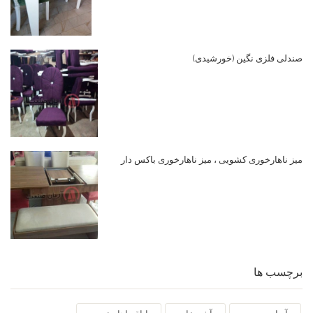
صندلی فلزی نگین (خورشیدی)
میز ناهارخوری کشویی ، میز ناهارخوری باکس دار
برچسب ها